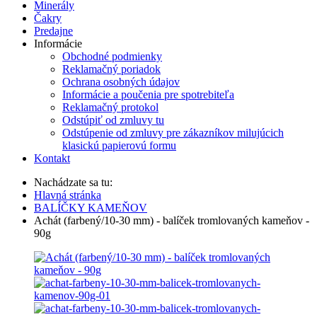
Minerály
Čakry
Predajne
Informácie
Obchodné podmienky
Reklamačný poriadok
Ochrana osobných údajov
Informácie a poučenia pre spotrebiteľa
Reklamačný protokol
Odstúpiť od zmluvy tu
Odstúpenie od zmluvy pre zákazníkov milujúcich
klasickú papierovú formu
Kontakt
Nachádzate sa tu:
Hlavná stránka
BALÍČKY KAMEŇOV
Achát (farbený/10-30 mm) - balíček tromlovaných kameňov -
90g