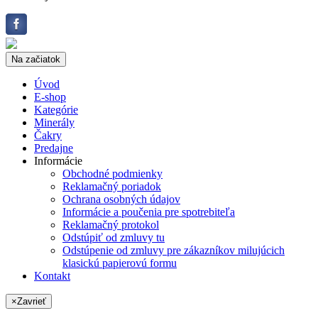
Na začiatok
Úvod
E-shop
Kategórie
Minerály
Čakry
Predajne
Informácie
Obchodné podmienky
Reklamačný poriadok
Ochrana osobných údajov
Informácie a poučenia pre spotrebiteľa
Reklamačný protokol
Odstúpiť od zmluvy tu
Odstúpenie od zmluvy pre zákazníkov milujúcich
klasickú papierovú formu
Kontakt
×
Zavrieť