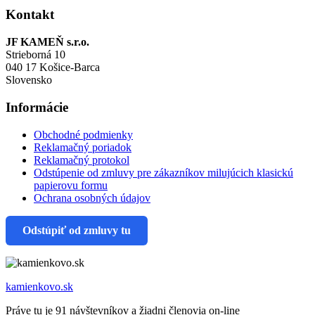
Kontakt
JF KAMEŇ s.r.o.
Strieborná 10
040 17 Košice-Barca
Slovensko
Informácie
Obchodné podmienky
Reklamačný poriadok
Reklamačný protokol
Odstúpenie od zmluvy pre zákazníkov milujúcich klasickú
papierovu formu
Ochrana osobných údajov
Odstúpiť od zmluvy tu
kamienkovo.sk
Práve tu je 91 návštevníkov a žiadni členovia on-line