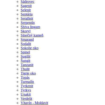
Sádrovec
Sagenit
Selenit
Septária
Serafinit
Serpentín
Shiva lingam
Skoryl
Slnečný kameň
Smaragd
Sodalit
Sokolie oko
Spinel
Sugilit
Šungit
Tanzanit
Thulit
Tigrie oko
Topás
Turmalín
Tyrkenit
Tyrkys
Unakit
Verdelit
Vltavín - Moldavit