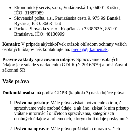
Ekonomický servis, s.r.o., Vodárenská 15, 04001 Košice,
IČO: 31687989
Slovenská pošta, a.s., Partizánska cesta 9, 975 99 Banská
Bystrica, IČO: 36631124
Packeta Slovakia s. r. o., Kopčianska 3338/82A, 851 01
Bratislava, IČO: 48136999
Kontakt
: V prípade akýchkoľvek otázok ohľadom ochrany vašich
osobných údajov nás kontaktujte na:
predaj@jfkamen.sk
.
Právne základy spracovania údajov
: Spracovanie osobných
údajov je v súlade s nariadením GDPR (č. 2016/679) a príslušnými
zákonmi SR.
Vaše práva
Dotknutá osoba
má podľa GDPR (kapitola 3) nasledujúce práva:
Právo na prístup
: Máte právo získať potvrdenie o tom, či
spracúvame vaše osobné údaje, a ak áno, získať k nim prístup
vrátane informácií o účeloch spracúvania, kategóriách
osobných údajov a príjemcoch, ktorým boli údaje poskytnuté.
Právo na opravu
: Máte právo požiadať o opravu vašich