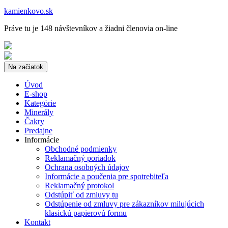
kamienkovo.sk
Práve tu je 148 návštevníkov a žiadni členovia on-line
Na začiatok
Úvod
E-shop
Kategórie
Minerály
Čakry
Predajne
Informácie
Obchodné podmienky
Reklamačný poriadok
Ochrana osobných údajov
Informácie a poučenia pre spotrebiteľa
Reklamačný protokol
Odstúpiť od zmluvy tu
Odstúpenie od zmluvy pre zákazníkov milujúcich
klasickú papierovú formu
Kontakt