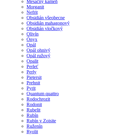
Mesačný kameň
Morganit
Nefrit
Obsidián všeobecne
Obsidián mahagonový
Obsidián vločkový
Olivín
Ónyx
Opál
Opál ohnivý
Opál ružový
Opalit
Perleť
Perly
Pietersit
Prehnit
Pyrit
Quantum quattro
Rodochrozit
Rodonit
Rubelit
Rubín
Rubín v Zoisite
Ruženín
Ryolit