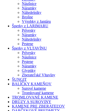
Náušnice
Náramky
Náhrdelníky
Brošne
Výrobky z Jantáru
Šperky z LARIMARU
Prívesky
Náramky
Náhrdelníky
Prstene
Šperky z VLTAVÍNU
Prívesky
Náušnice
Prstene
Náramky
Glyptiky
Zberateľské Vltavíny
ŠUNGIT
BALÍČKY KAMEŇOV
Surové kamene
Tromlované kamene
TROMLOVANÉ KAMENE
DRÚZY A SUROVINY
KAMENE PRE ZBERATEĽOV
DARČEKOVÉ PREDMETY