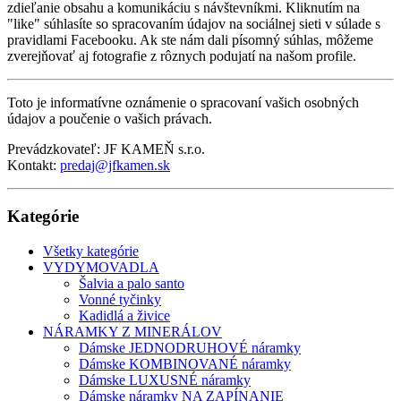
zdieľanie obsahu a komunikáciu s návštevníkmi. Kliknutím na
"like" súhlasíte so spracovaním údajov na sociálnej sieti v súlade s
pravidlami Facebooku. Ak ste nám dali písomný súhlas, môžeme
zverejňovať aj fotografie z rôznych podujatí na našom profile.
Toto je informatívne oznámenie o spracovaní vašich osobných
údajov a poučenie o vašich právach.
Prevádzkovateľ: JF KAMEŇ s.r.o.
Kontakt:
predaj@jfkamen.sk
Kategórie
Všetky kategórie
VYDYMOVADLA
Šalvia a palo santo
Vonné tyčinky
Kadidlá a živice
NÁRAMKY Z MINERÁLOV
Dámske JEDNODRUHOVÉ náramky
Dámske KOMBINOVANÉ náramky
Dámske LUXUSNÉ náramky
Dámske náramky NA ZAPÍNANIE