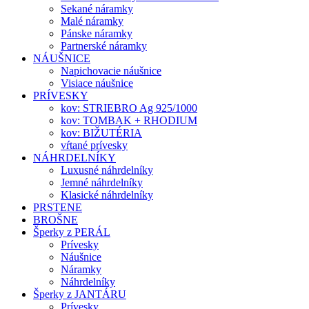
Sekané náramky
Malé náramky
Pánske náramky
Partnerské náramky
NÁUŠNICE
Napichovacie náušnice
Visiace náušnice
PRÍVESKY
kov: STRIEBRO Ag 925/1000
kov: TOMBAK + RHODIUM
kov: BIŽUTÉRIA
vŕtané prívesky
NÁHRDELNÍKY
Luxusné náhrdelníky
Jemné náhrdelníky
Klasické náhrdelníky
PRSTENE
BROŠNE
Šperky z PERÁL
Prívesky
Náušnice
Náramky
Náhrdelníky
Šperky z JANTÁRU
Prívesky