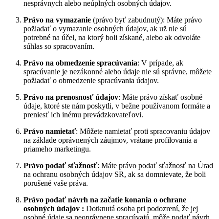
nesprávnych alebo neúplných osobných údajov.
Právo na vymazanie
(právo byť zabudnutý): Máte právo
požiadať o vymazanie osobných údajov, ak už nie sú
potrebné na účel, na ktorý boli získané, alebo ak odvoláte
súhlas so spracovaním.
Právo na obmedzenie spracúvania
: V prípade, ak
spracúvanie je nezákonné alebo údaje nie sú správne, môžete
požiadať o obmedzenie spracúvania údajov.
Právo na prenosnosť údajov
: Máte právo získať osobné
údaje, ktoré ste nám poskytli, v bežne používanom formáte a
preniesť ich inému prevádzkovateľovi.
Právo namietať
: Môžete namietať proti spracovaniu údajov
na základe oprávnených záujmov, vrátane profilovania a
priameho marketingu.
Právo podať sťažnosť
: Máte právo podať sťažnosť na Úrad
na ochranu osobných údajov SR, ak sa domnievate, že boli
porušené vaše práva.
Právo podať návrh na začatie konania o ochrane
osobných údajov :
Dotknutá osoba pri podozrení, že jej
osobné údaje sa neoprávnene spracúvajú, môže podať návrh