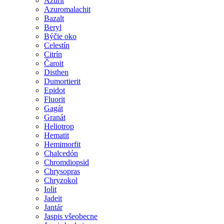
Azurit
Azuromalachit
Bazalt
Beryl
Býčie oko
Celestín
Citrín
Čaroit
Disthen
Dumortierit
Epidot
Fluorit
Gagát
Granát
Heliotrop
Hematit
Hemimorfit
Chalcedón
Chromdiopsid
Chrysopras
Chryzokol
Iolit
Jadeit
Jantár
Jaspis všeobecne