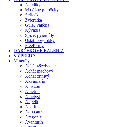
Anjeliky
Masážne pomôcky
Srdiečka
Zvieratká
Gule, Vajíčka
Kývadla
Špice, pyramídy
Ostatné výrobky
Freeformy
DARČEKOVÉ BALENIA
VÝPREDAJ
Minerály
Achát všeobecne
Achát machový
Achát ohnivý
Akvamarín
Amazonit
Ametrín
Ametyst
Angelit
Apatit
Aqua aura
Aragonit
Avanturín