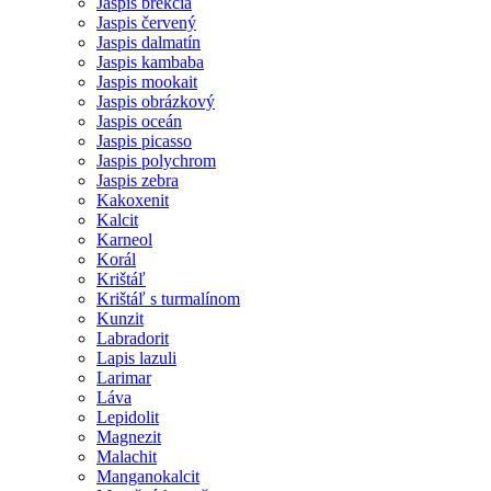
Jaspis brekcia
Jaspis červený
Jaspis dalmatín
Jaspis kambaba
Jaspis mookait
Jaspis obrázkový
Jaspis oceán
Jaspis picasso
Jaspis polychrom
Jaspis zebra
Kakoxenit
Kalcit
Karneol
Korál
Krištáľ
Krištáľ s turmalínom
Kunzit
Labradorit
Lapis lazuli
Larimar
Láva
Lepidolit
Magnezit
Malachit
Manganokalcit