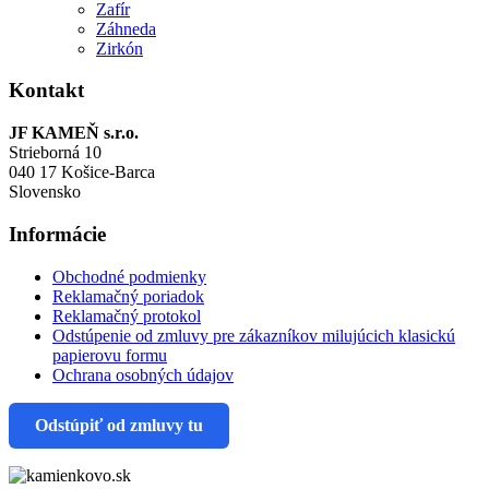
Zafír
Záhneda
Zirkón
Kontakt
JF KAMEŇ s.r.o.
Strieborná 10
040 17 Košice-Barca
Slovensko
Informácie
Obchodné podmienky
Reklamačný poriadok
Reklamačný protokol
Odstúpenie od zmluvy pre zákazníkov milujúcich klasickú
papierovu formu
Ochrana osobných údajov
Odstúpiť od zmluvy tu