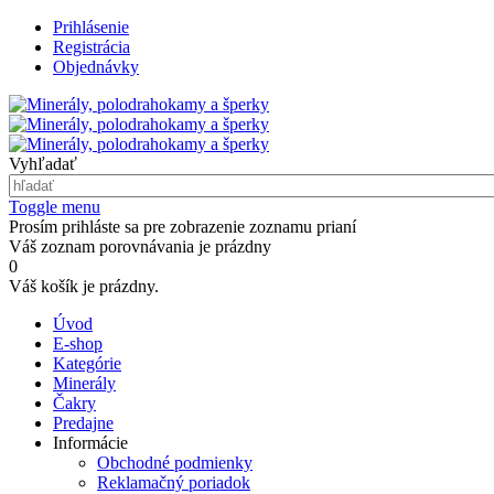
Prihlásenie
Registrácia
Objednávky
Vyhľadať
Toggle menu
Prosím prihláste sa pre zobrazenie zoznamu prianí
Váš zoznam porovnávania je prázdny
0
Váš košík je prázdny.
Úvod
E-shop
Kategórie
Minerály
Čakry
Predajne
Informácie
Obchodné podmienky
Reklamačný poriadok