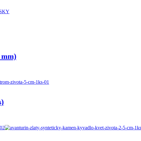
ESKY
8 mm)
s)