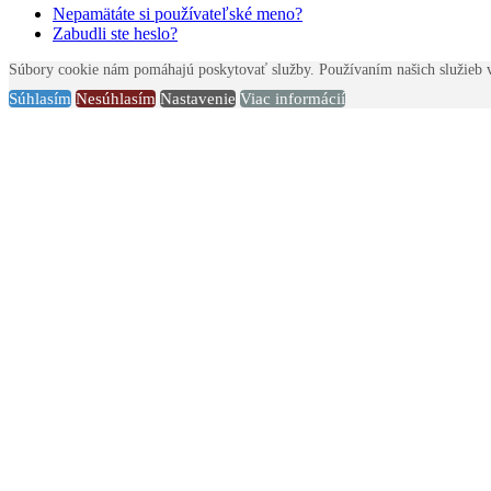
Nepamätáte si používateľské meno?
Zabudli ste heslo?
Súbory cookie nám pomáhajú poskytovať služby. Používaním našich služieb v
Súhlasím
Nesúhlasím
Nastavenie
Viac informácií