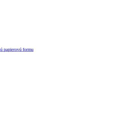
kú papierovú formu