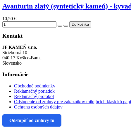
Avanturín zlatý (syntetický kameň) - kyvad
10,50 €
Kontakt
JF KAMEŇ s.r.o.
Strieborná 10
040 17 Košice-Barca
Slovensko
Informácie
Obchodné podmienky
Reklamačný poriadok
Reklamačný protokol
Odstúpenie od zmluvy pre zákazníkov milujúcich klasickú pap
Ochrana osobných údajov
Odstúpiť od zmluvy tu