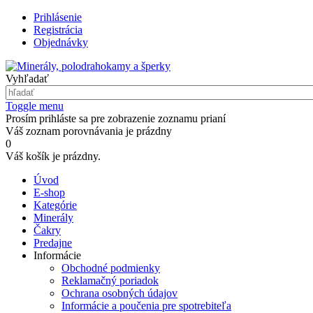
Prihlásenie
Registrácia
Objednávky
Vyhľadať
Toggle menu
Prosím prihláste sa pre zobrazenie zoznamu prianí
Váš zoznam porovnávania je prázdny
0
Váš košík je prázdny.
Úvod
E-shop
Kategórie
Minerály
Čakry
Predajne
Informácie
Obchodné podmienky
Reklamačný poriadok