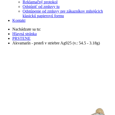
Ochrana osobných údajov
Informácie a poučenia pre spotrebiteľa
Reklamačný protokol
Odstúpiť od zmluvy tu
Odstúpenie od zmluvy pre zákazníkov milujúcich
klasickú papierovú formu
Kontakt
Nachádzate sa tu:
Hlavná stránka
PRSTENE
Akvamarín - prsteň v striebre Ag925 (v.: 54.5 - 3.18g)