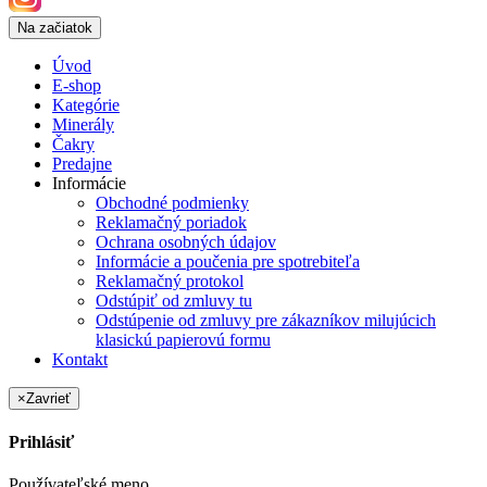
Na začiatok
Úvod
E-shop
Kategórie
Minerály
Čakry
Predajne
Informácie
Obchodné podmienky
Reklamačný poriadok
Ochrana osobných údajov
Informácie a poučenia pre spotrebiteľa
Reklamačný protokol
Odstúpiť od zmluvy tu
Odstúpenie od zmluvy pre zákazníkov milujúcich
klasickú papierovú formu
Kontakt
×
Zavrieť
Prihlásiť
Používateľské meno