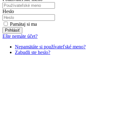
Heslo
Pamätaj si ma
Prihlásiť
Ešte nemáte účet?
Nepamätáte si používateľské meno?
Zabudli ste heslo?