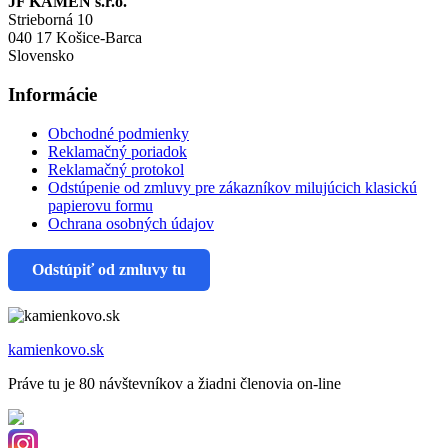
JF KAMEŇ s.r.o.
Strieborná 10
040 17 Košice-Barca
Slovensko
Informácie
Obchodné podmienky
Reklamačný poriadok
Reklamačný protokol
Odstúpenie od zmluvy pre zákazníkov milujúcich klasickú
papierovu formu
Ochrana osobných údajov
Odstúpiť od zmluvy tu
kamienkovo.sk
Práve tu je 80 návštevníkov a žiadni členovia on-line