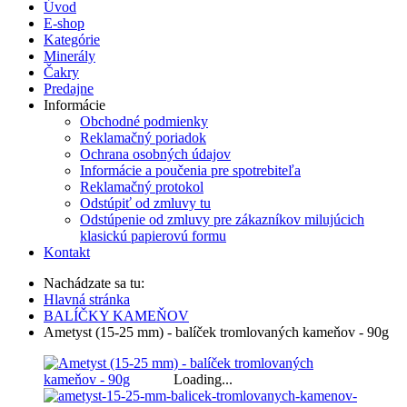
Úvod
E-shop
Kategórie
Minerály
Čakry
Predajne
Informácie
Obchodné podmienky
Reklamačný poriadok
Ochrana osobných údajov
Informácie a poučenia pre spotrebiteľa
Reklamačný protokol
Odstúpiť od zmluvy tu
Odstúpenie od zmluvy pre zákazníkov milujúcich
klasickú papierovú formu
Kontakt
Nachádzate sa tu:
Hlavná stránka
BALÍČKY KAMEŇOV
Ametyst (15-25 mm) - balíček tromlovaných kameňov - 90g
Loading...