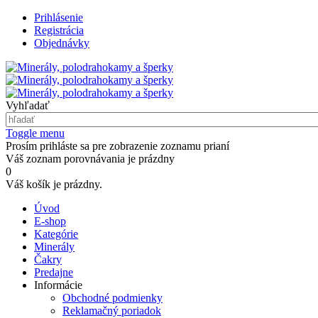
Prihlásenie
Registrácia
Objednávky
Vyhľadať
Toggle menu
Prosím prihláste sa pre zobrazenie zoznamu prianí
Váš zoznam porovnávania je prázdny
0
Váš košík je prázdny.
Úvod
E-shop
Kategórie
Minerály
Čakry
Predajne
Informácie
Obchodné podmienky
Reklamačný poriadok