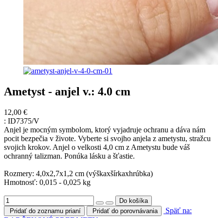
Ametyst - anjel v.: 4.0 cm
12,00 €
:
ID7375/V
Anjel je mocným symbolom, ktorý vyjadruje ochranu a dáva nám
pocit bezpečia v živote. Vyberte si svojho anjela z ametystu, stražcu
svojich krokov. Anjel o velkosti 4,0 cm z Ametystu bude váš
ochranný talizman. Ponúka lásku a šťastie.
Rozmery: 4,0x2,7x1,2 cm (výškaxšírkaxhrúbka)
Hmotnosť: 0,015 - 0,025 kg
Späť na:
Pridať do zoznamu prianí
Pridať do porovnávania