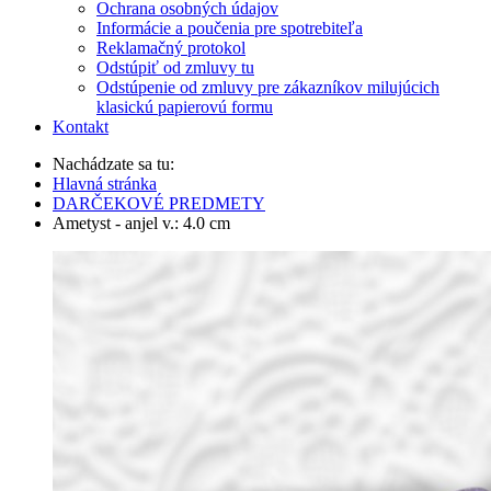
Ochrana osobných údajov
Informácie a poučenia pre spotrebiteľa
Reklamačný protokol
Odstúpiť od zmluvy tu
Odstúpenie od zmluvy pre zákazníkov milujúcich
klasickú papierovú formu
Kontakt
Nachádzate sa tu:
Hlavná stránka
DARČEKOVÉ PREDMETY
Ametyst - anjel v.: 4.0 cm