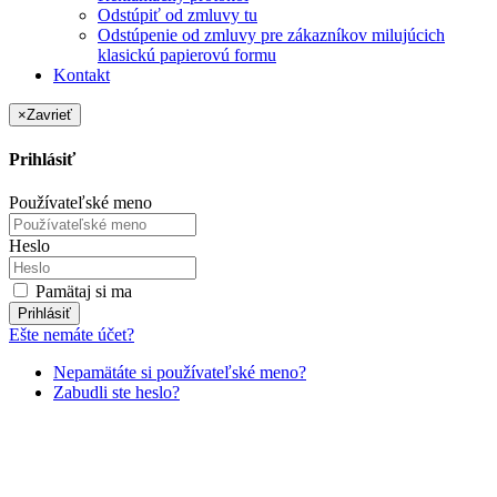
Odstúpiť od zmluvy tu
Odstúpenie od zmluvy pre zákazníkov milujúcich
klasickú papierovú formu
Kontakt
×
Zavrieť
Prihlásiť
Používateľské meno
Heslo
Pamätaj si ma
Prihlásiť
Ešte nemáte účet?
Nepamätáte si používateľské meno?
Zabudli ste heslo?