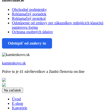
Obchodné podmienky
Reklamačný poriadok
Reklamačný protokol
Odstúpenie od zmluvy pre zákazníkov milujúcich klasickú
papierovu formu
Ochrana osobných údajov
Odstúpiť od zmluvy tu
kamienkovo.sk
Práve tu je 41 návštevníkov a žiadni členovia on-line
Na začiatok
Úvod
E-shop
Kategórie