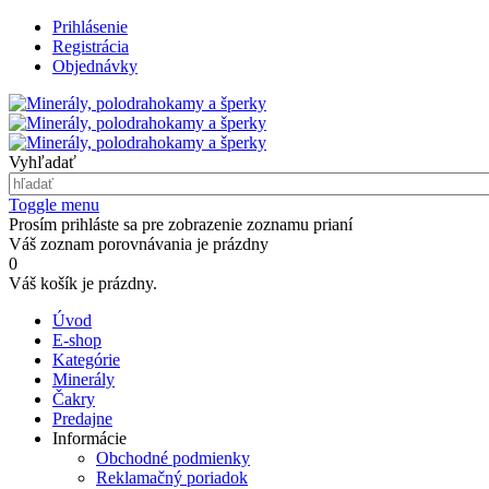
Prihlásenie
Registrácia
Objednávky
Vyhľadať
Toggle menu
Prosím prihláste sa pre zobrazenie zoznamu prianí
Váš zoznam porovnávania je prázdny
0
Váš košík je prázdny.
Úvod
E-shop
Kategórie
Minerály
Čakry
Predajne
Informácie
Obchodné podmienky
Reklamačný poriadok