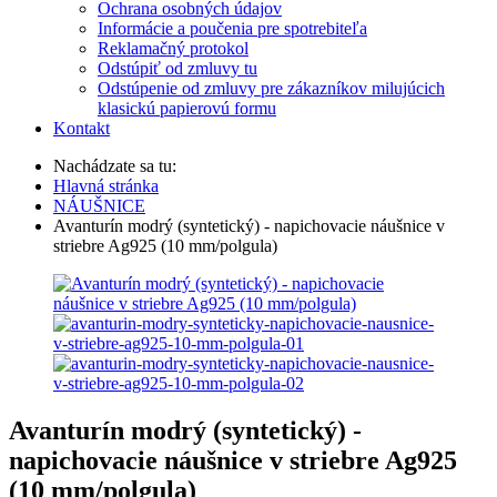
Ochrana osobných údajov
Informácie a poučenia pre spotrebiteľa
Reklamačný protokol
Odstúpiť od zmluvy tu
Odstúpenie od zmluvy pre zákazníkov milujúcich
klasickú papierovú formu
Kontakt
Nachádzate sa tu:
Hlavná stránka
NÁUŠNICE
Avanturín modrý (syntetický) - napichovacie náušnice v
striebre Ag925 (10 mm/polgula)
Avanturín modrý (syntetický) -
napichovacie náušnice v striebre Ag925
(10 mm/polgula)