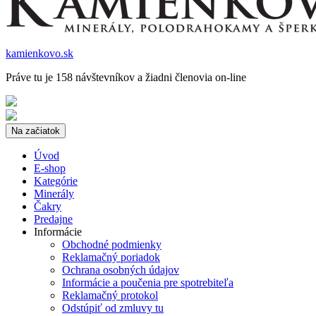
kamienkovo.sk
Práve tu je 158 návštevníkov a žiadni členovia on-line
Na začiatok
Úvod
E-shop
Kategórie
Minerály
Čakry
Predajne
Informácie
Obchodné podmienky
Reklamačný poriadok
Ochrana osobných údajov
Informácie a poučenia pre spotrebiteľa
Reklamačný protokol
Odstúpiť od zmluvy tu