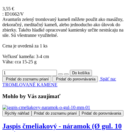
3,55 €
:
ID1662/V
Avanturín zelený tromlovaný kameň môžete použit ako masážny,
dekoračný, meditačný kameň, alebo jednoducho ako úlovok do
zbierky. Takéto hladké opracované kamienky určite nestrácaju na
sile. Sú všestranne využitelné.
Cena je uvedená za 1 ks
Veľkosť kameňa: 3-4 cm
Váha: cca 15-25 g
Späť na:
Pridať do zoznamu prianí
Pridať do porovnávania
TROMLOVANÉ KAMENE
Mohlo by Vás zaujímať
Rýchly náhľad
Pridať do zoznamu prianí
Pridať do porovnávania
Jaspis čmeliakový - náramok (Ø gul. 10