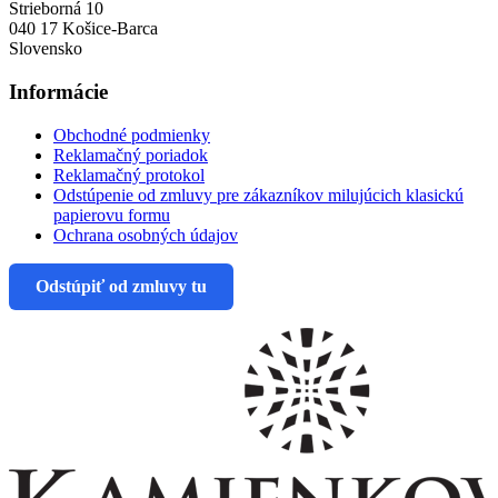
Strieborná 10
040 17 Košice-Barca
Slovensko
Informácie
Obchodné podmienky
Reklamačný poriadok
Reklamačný protokol
Odstúpenie od zmluvy pre zákazníkov milujúcich klasickú
papierovu formu
Ochrana osobných údajov
Odstúpiť od zmluvy tu