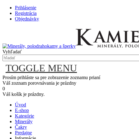
Prihlásenie
Registrácia
Objednávky
Vyhľadať
TOGGLE MENU
Prosím prihláste sa pre zobrazenie zoznamu prianí
Váš zoznam porovnávania je prázdny
0
Váš košík je prázdny.
Úvod
E-shop
Kategórie
Minerály
Čakry
Predajne
Informácie