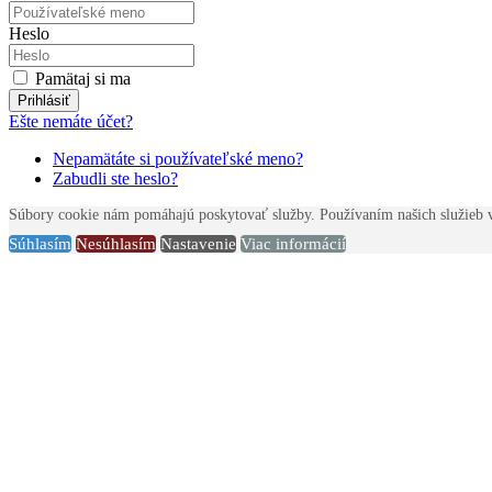
Heslo
Pamätaj si ma
Prihlásiť
Ešte nemáte účet?
Nepamätáte si používateľské meno?
Zabudli ste heslo?
Súbory cookie nám pomáhajú poskytovať služby. Používaním našich služieb v
Súhlasím
Nesúhlasím
Nastavenie
Viac informácií