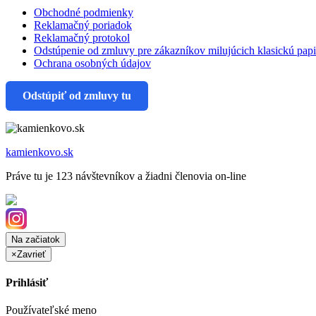
Obchodné podmienky
Reklamačný poriadok
Reklamačný protokol
Odstúpenie od zmluvy pre zákazníkov milujúcich klasickú pap
Ochrana osobných údajov
Odstúpiť od zmluvy tu
kamienkovo.sk
Práve tu je 123 návštevníkov a žiadni členovia on-line
Na začiatok
×
Zavrieť
Prihlásiť
Používateľské meno