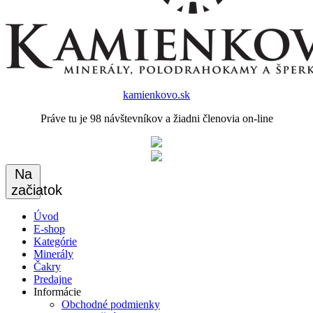
kamienkovo.sk
Práve tu je 98 návštevníkov a žiadni členovia on-line
Na
začiatok
Úvod
E-shop
Kategórie
Minerály
Čakry
Predajne
Informácie
Obchodné podmienky