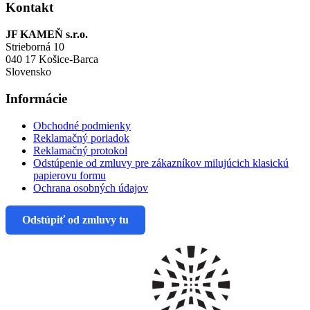
Kontakt
JF KAMEŇ s.r.o.
Strieborná 10
040 17 Košice-Barca
Slovensko
Informácie
Obchodné podmienky
Reklamačný poriadok
Reklamačný protokol
Odstúpenie od zmluvy pre zákazníkov milujúcich klasickú
papierovu formu
Ochrana osobných údajov
Odstúpiť od zmluvy tu