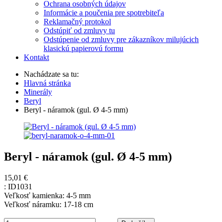
Ochrana osobných údajov
Informácie a poučenia pre spotrebiteľa
Reklamačný protokol
Odstúpiť od zmluvy tu
Odstúpenie od zmluvy pre zákazníkov milujúcich
klasickú papierovú formu
Kontakt
Nachádzate sa tu:
Hlavná stránka
Minerály
Beryl
Beryl - náramok (gul. Ø 4-5 mm)
Beryl - náramok (gul. Ø 4-5 mm)
15,01 €
:
ID1031
Veľkosť kamienka: 4-5 mm
Veľkosť náramku: 17-18 cm