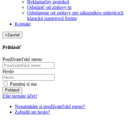
Reklamačný protokol
Odstúpiť od zmluvy tu
Odstúpenie od zmluvy pre zákazníkov milujúcich
klasickú papierovú formu
Kontakt
×
Zavrieť
Prihlásiť
Používateľské meno
Heslo
Pamätaj si ma
Prihlásiť
Ešte nemáte účet?
Nepamätáte si používateľské meno?
Zabudli ste heslo?