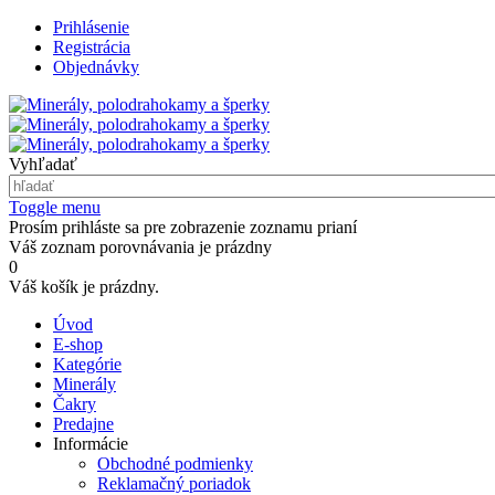
Prihlásenie
Registrácia
Objednávky
Vyhľadať
Toggle menu
Prosím prihláste sa pre zobrazenie zoznamu prianí
Váš zoznam porovnávania je prázdny
0
Váš košík je prázdny.
Úvod
E-shop
Kategórie
Minerály
Čakry
Predajne
Informácie
Obchodné podmienky
Reklamačný poriadok