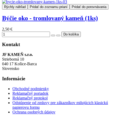
Rýchly náhľad
Pridať do zoznamu prianí
Pridať do porovnávania
Býčie oko - tromlovaný kameň (1ks)
2,50 €
Kontakt
JF KAMEŇ s.r.o.
Strieborná 10
040 17 Košice-Barca
Slovensko
Informácie
Obchodné podmienky
Reklamačný poriadok
Reklamačný protokol
Odstúpenie od zmluvy pre zákazníkov milujúcich klasickú
papierovu formu
Ochrana osobných údajov