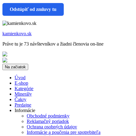
Odstúpiť od zmluvy tu
kamienkovo.sk
Práve tu je 73 návštevníkov a žiadni členovia on-line
Na začiatok
Úvod
E-shop
Kategórie
Minerály
Čakry
Predajne
Informácie
Obchodné podmienky
Reklamačný poriadok
Ochrana osobných údajov
Informácie a poučenia pre spotrebiteľa