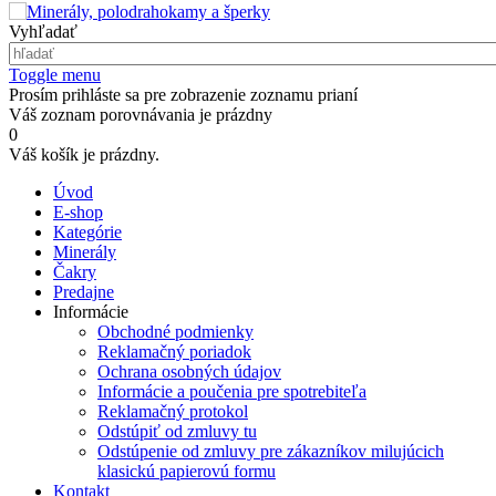
Vyhľadať
Toggle menu
Prosím prihláste sa pre zobrazenie zoznamu prianí
Váš zoznam porovnávania je prázdny
0
Váš košík je prázdny.
Úvod
E-shop
Kategórie
Minerály
Čakry
Predajne
Informácie
Obchodné podmienky
Reklamačný poriadok
Ochrana osobných údajov
Informácie a poučenia pre spotrebiteľa
Reklamačný protokol
Odstúpiť od zmluvy tu
Odstúpenie od zmluvy pre zákazníkov milujúcich
klasickú papierovú formu
Kontakt