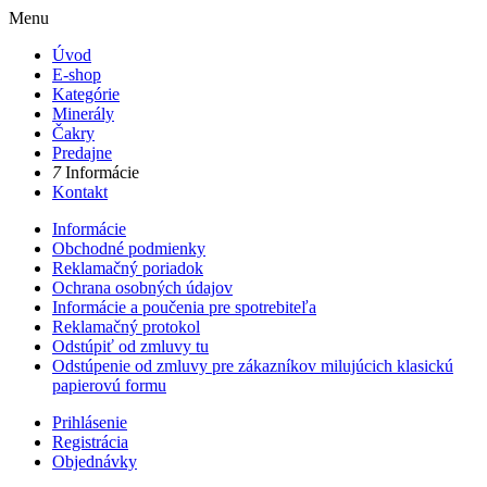
Menu
Úvod
E-shop
Kategórie
Minerály
Čakry
Predajne
7
Informácie
Kontakt
Informácie
Obchodné podmienky
Reklamačný poriadok
Ochrana osobných údajov
Informácie a poučenia pre spotrebiteľa
Reklamačný protokol
Odstúpiť od zmluvy tu
Odstúpenie od zmluvy pre zákazníkov milujúcich klasickú
papierovú formu
Prihlásenie
Registrácia
Objednávky