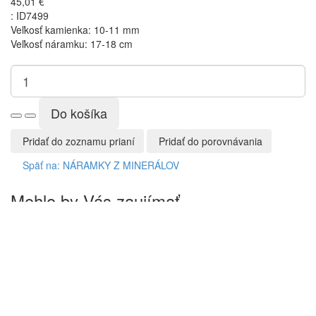
45,01 €
:
ID7499
Veľkosť kamienka: 10-11 mm
Veľkosť náramku: 17-18 cm
Pridať do zoznamu prianí
Pridať do porovnávania
Späť na: NÁRAMKY Z MINERÁLOV
Mohlo by Vás zaujímať
Rýchly náhľad
Pridať do zoznamu prianí
Pridať do porovnávani
Crash Krištáľ -
Rýchly náhľad
Pridať do zoznamu prianí
Pridať do porovnávania
tromlovaný
Lapis lazuli -