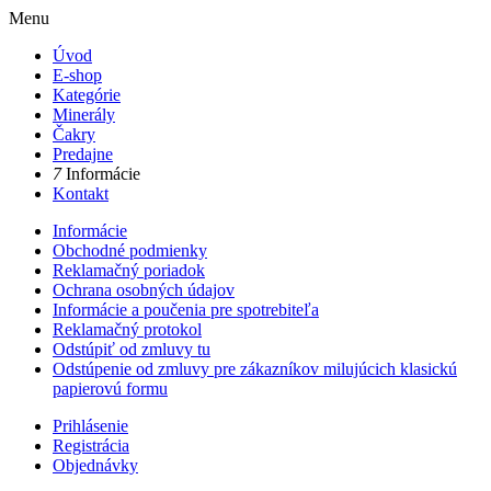
Menu
Úvod
E-shop
Kategórie
Minerály
Čakry
Predajne
7
Informácie
Kontakt
Informácie
Obchodné podmienky
Reklamačný poriadok
Ochrana osobných údajov
Informácie a poučenia pre spotrebiteľa
Reklamačný protokol
Odstúpiť od zmluvy tu
Odstúpenie od zmluvy pre zákazníkov milujúcich klasickú
papierovú formu
Prihlásenie
Registrácia
Objednávky