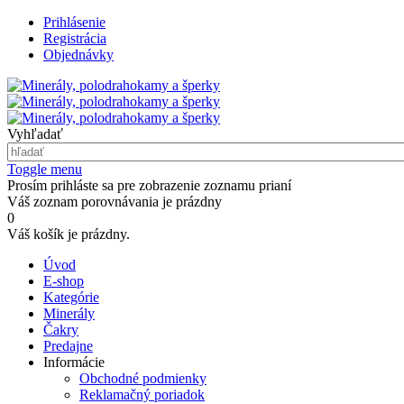
Prihlásenie
Registrácia
Objednávky
Vyhľadať
Toggle menu
Prosím prihláste sa pre zobrazenie zoznamu prianí
Váš zoznam porovnávania je prázdny
0
Váš košík je prázdny.
Úvod
E-shop
Kategórie
Minerály
Čakry
Predajne
Informácie
Obchodné podmienky
Reklamačný poriadok