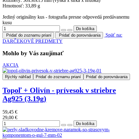
Rozmery: 50x30x15 mm (výška x šírka x hrúbka)
Hmotnosť: 33,89 g
Jediný originálny kus - fotografia presne odpovedá predávanemu
kusu
Späť na:
Pridať do zoznamu prianí
Pridať do porovnávania
DARČEKOVÉ PREDMETY
Mohlo by Vás zaujímať
AKCIA
Rýchly náhľad
Pridať do zoznamu prianí
Pridať do porovnávania
Topoľ + Olivín - prívesok v striebre
Ag925 (3.19g)
59,45 €
29,00 €