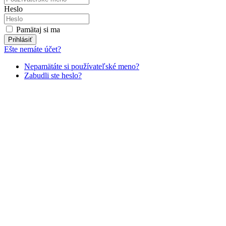
Heslo
Pamätaj si ma
Prihlásiť
Ešte nemáte účet?
Nepamätáte si používateľské meno?
Zabudli ste heslo?