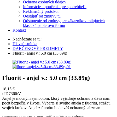
Ochrana osobných údajov
Informácie a poučenia pre spotrebiteľa
Reklamačný protokol
Odstúpiť od zmluvy tu
Odstúpenie od zmluvy pre zákazníkov milujúcich
klasickú papierovú formu
Kontakt
Nachádzate sa tu:
Hlavná stránka
DARČEKOVÉ PREDMETY
Fluorit - anjel v.: 5.0 cm (33.89g)
Fluorit - anjel v.: 5.0 cm (33.89g)
18,15 €
:
ID7366/V
Anjel je mocným symbolom, ktorý vyjadruje ochranu a dáva nám
pocit bezpečia v živote. Vyberte si svojho anjela z fluoritu, stražcu
svojich krokov. Anjel z fluoritu bude váš ochranný talizman.