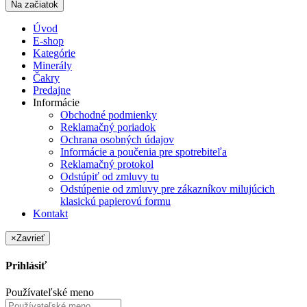
Na začiatok
Úvod
E-shop
Kategórie
Minerály
Čakry
Predajne
Informácie
Obchodné podmienky
Reklamačný poriadok
Ochrana osobných údajov
Informácie a poučenia pre spotrebiteľa
Reklamačný protokol
Odstúpiť od zmluvy tu
Odstúpenie od zmluvy pre zákazníkov milujúcich
klasickú papierovú formu
Kontakt
×
Zavrieť
Prihlásiť
Používateľské meno