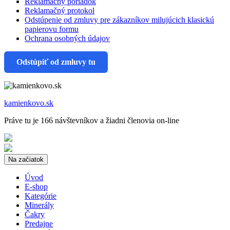
Reklamačný poriadok
Reklamačný protokol
Odstúpenie od zmluvy pre zákazníkov milujúcich klasickú
papierovu formu
Ochrana osobných údajov
Odstúpiť od zmluvy tu
kamienkovo.sk
Práve tu je 166 návštevníkov a žiadni členovia on-line
Na začiatok
Úvod
E-shop
Kategórie
Minerály
Čakry
Predajne