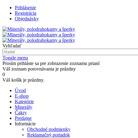
Prihlásenie
Registrácia
Objednávky
Vyhľadať
Toggle menu
Prosím prihláste sa pre zobrazenie zoznamu prianí
Váš zoznam porovnávania je prázdny
0
Váš košík je prázdny.
Úvod
E-shop
Kategórie
Minerály
Čakry
Predajne
Informácie
Obchodné podmienky
Reklamačný poriadok