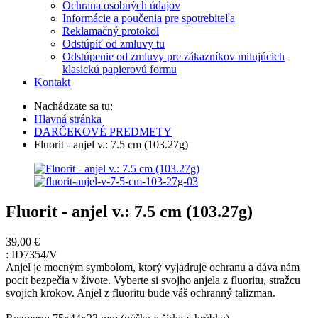
Ochrana osobných údajov
Informácie a poučenia pre spotrebiteľa
Reklamačný protokol
Odstúpiť od zmluvy tu
Odstúpenie od zmluvy pre zákazníkov milujúcich
klasickú papierovú formu
Kontakt
Nachádzate sa tu:
Hlavná stránka
DARČEKOVÉ PREDMETY
Fluorit - anjel v.: 7.5 cm (103.27g)
Fluorit - anjel v.: 7.5 cm (103.27g)
39,00 €
:
ID7354/V
Anjel je mocným symbolom, ktorý vyjadruje ochranu a dáva nám
pocit bezpečia v živote. Vyberte si svojho anjela z fluoritu, stražcu
svojich krokov. Anjel z fluoritu bude váš ochranný talizman.