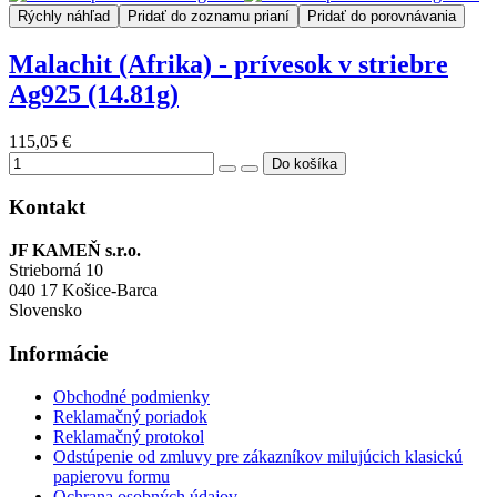
Rýchly náhľad
Pridať do zoznamu prianí
Pridať do porovnávania
Malachit (Afrika) - prívesok v striebre
Ag925 (14.81g)
115,05 €
Kontakt
JF KAMEŇ s.r.o.
Strieborná 10
040 17 Košice-Barca
Slovensko
Informácie
Obchodné podmienky
Reklamačný poriadok
Reklamačný protokol
Odstúpenie od zmluvy pre zákazníkov milujúcich klasickú
papierovu formu
Ochrana osobných údajov