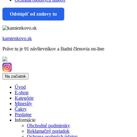
Odstúpiť od zmluvy tu
kamienkovo.sk
Práve tu je 91 návštevníkov a žiadni členovia on-line
Na začiatok
Úvod
E-shop
Kategórie
Minerály
Čakry
Predajne
Informácie
Obchodné podmienky
Reklamačný poriadok
Ochrana osobných údajov