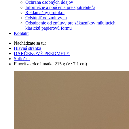
Ochrana osobných údajov
Informácie a poučenia pre spotrebiteľa
Reklamačný protokol
Odstúpiť od zmluvy tu
Odstúpenie od zmluvy pre zákazníkov milujúcich
klasickú papierovú formu
Kontakt
Nachádzate sa tu:
Hlavná stránka
DARČEKOVÉ PREDMETY
Srdiečka
Fluorit - srdce hmatka 215 g (v.: 7.1 cm)