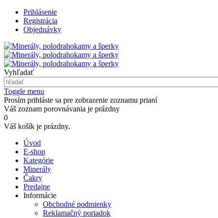
Prihlásenie
Registrácia
Objednávky
Vyhľadať
Toggle menu
Prosím prihláste sa pre zobrazenie zoznamu prianí
Váš zoznam porovnávania je prázdny
0
Váš košík je prázdny.
Úvod
E-shop
Kategórie
Minerály
Čakry
Predajne
Informácie
Obchodné podmienky
Reklamačný poriadok