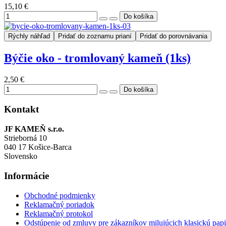
15,10 €
Rýchly náhľad
Pridať do zoznamu prianí
Pridať do porovnávania
Býčie oko - tromlovaný kameň (1ks)
2,50 €
Kontakt
JF KAMEŇ s.r.o.
Strieborná 10
040 17 Košice-Barca
Slovensko
Informácie
Obchodné podmienky
Reklamačný poriadok
Reklamačný protokol
Odstúpenie od zmluvy pre zákazníkov milujúcich klasickú pap