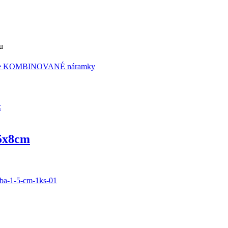
u
ske KOMBINOVANÉ náramky
 5x8cm