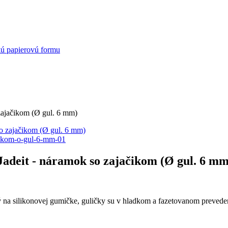
kú papierovú formu
 zajačikom (Ø gul. 6 mm)
 Jadeit - náramok so zajačikom (Ø gul. 6 mm
ný na silikonovej gumičke, guličky su v hladkom a fazetovanom preve