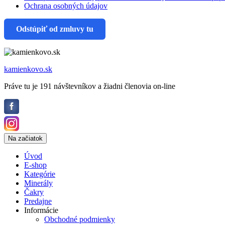
Ochrana osobných údajov
Odstúpiť od zmluvy tu
kamienkovo.sk
Práve tu je 191 návštevníkov a žiadni členovia on-line
Na začiatok
Úvod
E-shop
Kategórie
Minerály
Čakry
Predajne
Informácie
Obchodné podmienky