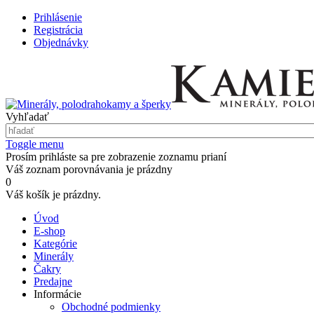
Prihlásenie
Registrácia
Objednávky
Vyhľadať
Toggle menu
Prosím prihláste sa pre zobrazenie zoznamu prianí
Váš zoznam porovnávania je prázdny
0
Váš košík je prázdny.
Úvod
E-shop
Kategórie
Minerály
Čakry
Predajne
Informácie
Obchodné podmienky