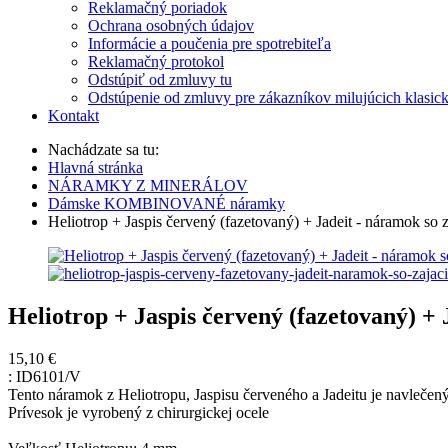
Reklamačný poriadok
Ochrana osobných údajov
Informácie a poučenia pre spotrebiteľa
Reklamačný protokol
Odstúpiť od zmluvy tu
Odstúpenie od zmluvy pre zákazníkov milujúcich klasic
Kontakt
Nachádzate sa tu:
Hlavná stránka
NÁRAMKY Z MINERÁLOV
Dámske KOMBINOVANÉ náramky
Heliotrop + Jaspis červený (fazetovaný) + Jadeit - náramok so
Heliotrop + Jaspis červený (fazetovaný) +
15,10 €
:
ID6101/V
Tento náramok z Heliotropu, Jaspisu červeného a Jadeitu je navleče
Prívesok je vyrobený z chirurgickej ocele