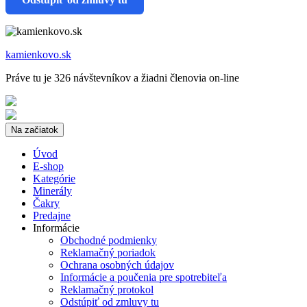
kamienkovo.sk
Práve tu je 326 návštevníkov a žiadni členovia on-line
Na začiatok
Úvod
E-shop
Kategórie
Minerály
Čakry
Predajne
Informácie
Obchodné podmienky
Reklamačný poriadok
Ochrana osobných údajov
Informácie a poučenia pre spotrebiteľa
Reklamačný protokol
Odstúpiť od zmluvy tu