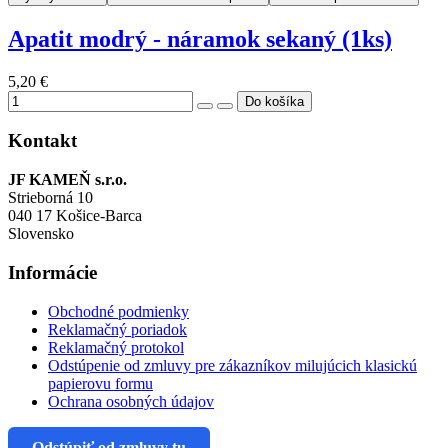
Apatit modrý - náramok sekaný (1ks)
5,20 €
Kontakt
JF KAMEŇ s.r.o.
Strieborná 10
040 17 Košice-Barca
Slovensko
Informácie
Obchodné podmienky
Reklamačný poriadok
Reklamačný protokol
Odstúpenie od zmluvy pre zákazníkov milujúcich klasickú
papierovu formu
Ochrana osobných údajov
Odstúpiť od zmluvy tu