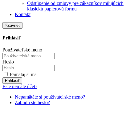
Odstúpenie od zmluvy pre zákazníkov milujúcich
klasickú papierovú formu
Kontakt
×
Zavrieť
Prihlásiť
Používateľské meno
Heslo
Pamätaj si ma
Prihlásiť
Ešte nemáte účet?
Nepamätáte si používateľské meno?
Zabudli ste heslo?