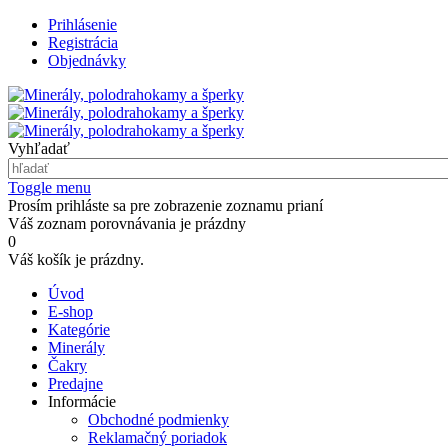
Prihlásenie
Registrácia
Objednávky
Vyhľadať
Toggle menu
Prosím prihláste sa pre zobrazenie zoznamu prianí
Váš zoznam porovnávania je prázdny
0
Váš košík je prázdny.
Úvod
E-shop
Kategórie
Minerály
Čakry
Predajne
Informácie
Obchodné podmienky
Reklamačný poriadok