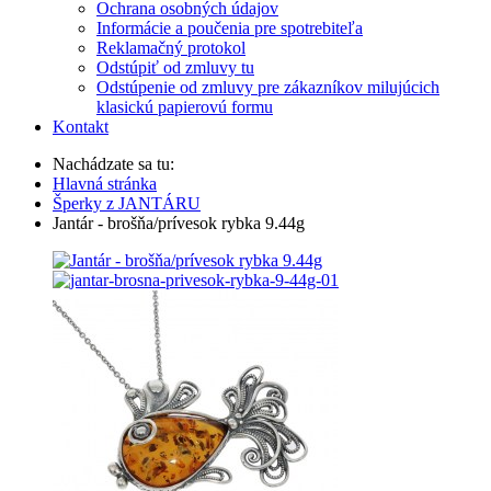
Ochrana osobných údajov
Informácie a poučenia pre spotrebiteľa
Reklamačný protokol
Odstúpiť od zmluvy tu
Odstúpenie od zmluvy pre zákazníkov milujúcich
klasickú papierovú formu
Kontakt
Nachádzate sa tu:
Hlavná stránka
Šperky z JANTÁRU
Jantár - brošňa/prívesok rybka 9.44g