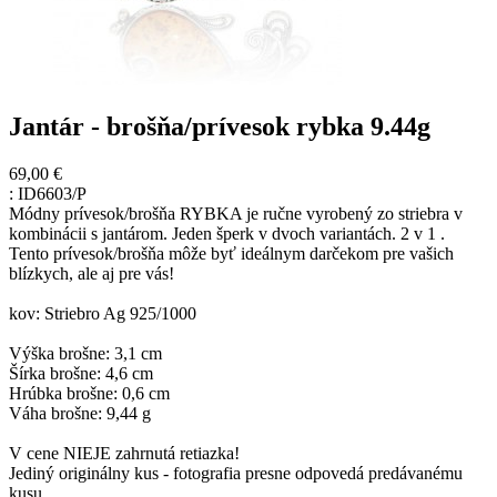
Jantár - brošňa/prívesok rybka 9.44g
69,00 €
:
ID6603/P
Módny prívesok/brošňa RYBKA je ručne vyrobený zo striebra v
kombinácii s jantárom. Jeden šperk v dvoch variantách. 2 v 1 .
Tento prívesok/brošňa môže byť ideálnym darčekom pre vašich
blízkych, ale aj pre vás!
kov: Striebro Ag 925/1000
Výška brošne: 3,1 cm
Šírka brošne: 4,6 cm
Hrúbka brošne: 0,6 cm
Váha brošne: 9,44 g
V cene NIEJE zahrnutá retiazka!
Jediný originálny kus - fotografia presne odpovedá predávanému
kusu.