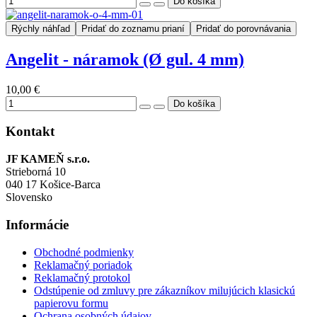
Rýchly náhľad
Pridať do zoznamu prianí
Pridať do porovnávania
Angelit - náramok (Ø gul. 4 mm)
10,00 €
Kontakt
JF KAMEŇ s.r.o.
Strieborná 10
040 17 Košice-Barca
Slovensko
Informácie
Obchodné podmienky
Reklamačný poriadok
Reklamačný protokol
Odstúpenie od zmluvy pre zákazníkov milujúcich klasickú
papierovu formu
Ochrana osobných údajov