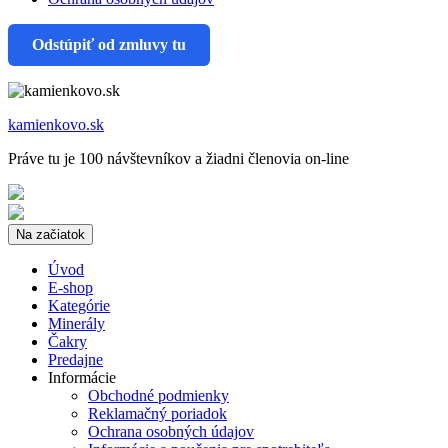
Odstúpiť od zmluvy tu
kamienkovo.sk
Práve tu je 100 návštevníkov a žiadni členovia on-line
Na začiatok
Úvod
E-shop
Kategórie
Minerály
Čakry
Predajne
Informácie
Obchodné podmienky
Reklamačný poriadok
Ochrana osobných údajov