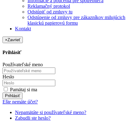
Informácie a poučenia pre spotrebiteľa
Reklamačný protokol
Odstúpiť od zmluvy tu
Odstúpenie od zmluvy pre zákazníkov milujúcich
klasickú papierovú formu
Kontakt
×
Zavrieť
Prihlásiť
Používateľské meno
Heslo
Pamätaj si ma
Prihlásiť
Ešte nemáte účet?
Nepamätáte si používateľské meno?
Zabudli ste heslo?