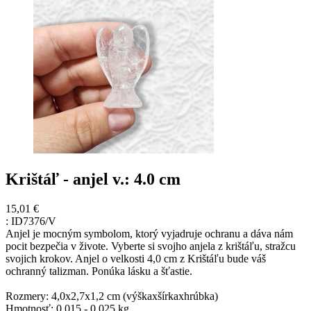
Krištáľ - anjel v.: 4.0 cm
15,01 €
:
ID7376/V
Anjel je mocným symbolom, ktorý vyjadruje ochranu a dáva nám
pocit bezpečia v živote. Vyberte si svojho anjela z krištáľu, stražcu
svojich krokov. Anjel o velkosti 4,0 cm z Krištáľu bude váš
ochranný talizman. Ponúka lásku a šťastie.
Rozmery: 4,0x2,7x1,2 cm (výškaxšírkaxhrúbka)
Hmotnosť: 0,015 - 0,025 kg