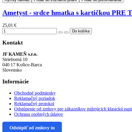
Ametyst - srdce hmatka s kartičkou PRE
25,01 €
Kontakt
JF KAMEŇ s.r.o.
Strieborná 10
040 17 Košice-Barca
Slovensko
Informácie
Obchodné podmienky
Reklamačný poriadok
Reklamačný protokol
Odstúpenie od zmluvy pre zákazníkov milujúcich klasickú pap
Ochrana osobných údajov
Odstúpiť od zmluvy tu