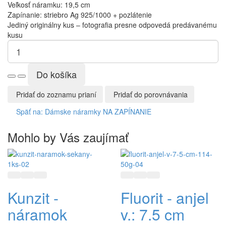
Veľkosť náramku: 19,5 cm
Zapínanie: striebro Ag 925/1000 + pozlátenie
Jediný originálny kus – fotografia presne odpovedá predávanému
kusu
Pridať do zoznamu prianí
Pridať do porovnávania
Späť na: Dámske náramky NA ZAPÍNANIE
Mohlo by Vás zaujímať
Rýchly náhľad
Pridať do zoznamu prianí
Pridať do porovnávania
Rýchly náhľad
Pridať do zoznamu prianí
Pridať do porovnávani
Kunzit -
Fluorit - anjel
náramok
v.: 7.5 cm