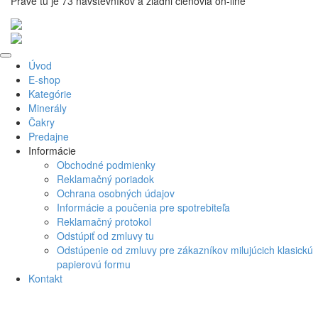
Práve tu je 73 návštevníkov a žiadni členovia on-line
Na
Úvod
začiatok
E-shop
Kategórie
Minerály
Čakry
Predajne
Informácie
Obchodné podmienky
Reklamačný poriadok
Ochrana osobných údajov
Informácie a poučenia pre spotrebiteľa
Reklamačný protokol
Odstúpiť od zmluvy tu
Odstúpenie od zmluvy pre zákazníkov milujúcich klasickú
papierovú formu
Kontakt
Za
×
Prihlásiť