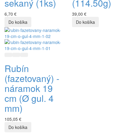
sekaný (1ks)
(114.50g)
6,70 €
39,00 €
Rýchly náhľad
Pridať do zoznamu prianí
Pridať do porovnávania
Rubín
(fazetovaný) -
náramok 19
cm (Ø gul. 4
mm)
105,05 €