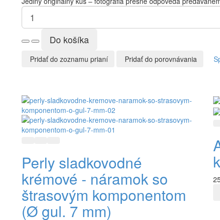
Jediný originálny kus – fotografia presne odpovedá predávané
Pridať do zoznamu prianí
Pridať do porovnávania
S
Rýchly náhľad
Pridať do zoznamu prianí
Pridať do porovnávania
Perly sladkovodné
krémové - náramok so
25
štrasovým komponentom
(Ø gul. 7 mm)