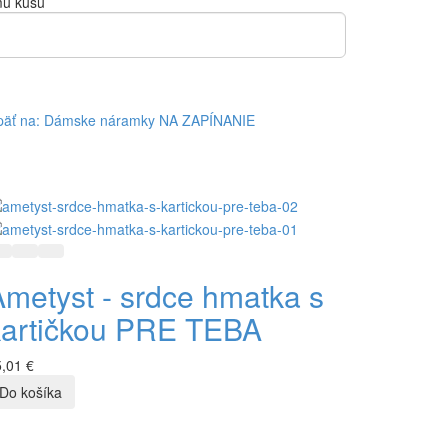
mu kusu
päť na: Dámske náramky NA ZAPÍNANIE
Rýchly náhľad
Pridať do zoznamu prianí
Pridať do porovnávania
Ametyst - srdce hmatka s
kartičkou PRE TEBA
,01 €