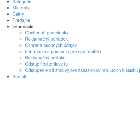
Kategórie
Minerály
Čakry
Predajne
Informácie
Obchodné podmienky
Reklamačný poriadok
Ochrana osobných údajov
Informácie a poučenia pre spotrebiteľa
Reklamačný protokol
Odstúpiť od zmluvy tu
Odstúpenie od zmluvy pre zákazníkov milujúcich klasickú
Kontakt
Prihlási
Používat
meno
Heslo