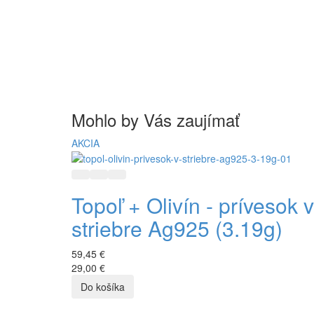
Mohlo by Vás zaujímať
AKCIA
Rýchly náhľad
Pridať do zoznamu prianí
Pridať do porovnávania
Topoľ + Olivín - prívesok v
striebre Ag925 (3.19g)
59,45 €
29,00 €