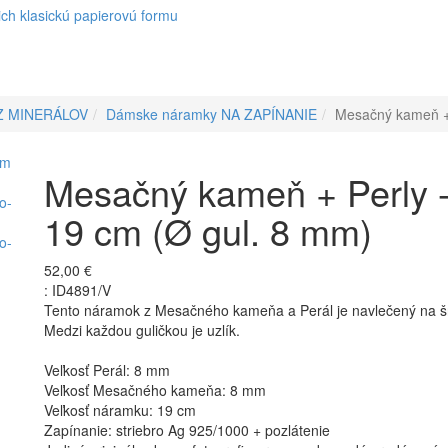
ch klasickú papierovú formu
Z MINERÁLOV
Dámske náramky NA ZAPÍNANIE
Mesačný kameň + 
Mesačný kameň + Perly -
19 cm (Ø gul. 8 mm)
52,00 €
:
ID4891/V
Tento náramok z Mesačného kameňa a Perál je navlečený na š
Medzi každou guličkou je uzlík.
Veľkosť Perál: 8 mm
Veľkosť Mesačného kameňa: 8 mm
Veľkosť náramku: 19 cm
Zapínanie: striebro Ag 925/1000 + pozlátenie