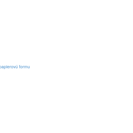
 papierovú formu
ť
eľské