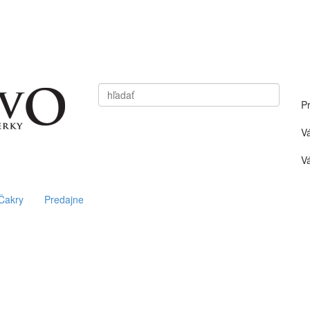
Vyhľadať
P
V
Vá
Čakry
Predajne