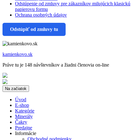
Odstúpenie od zmluvy pre zákazníkov milujúcich klasickú
papierovu formu
Ochrana osobných údajov
Odstúpiť od zmluvy tu
kamienkovo.sk
Práve tu je 148 návštevníkov a žiadni členovia on-line
Na začiatok
Úvod
E-shop
Kategórie
Minerály
Čakry
Predajne
Informácie
Obchodné podmienky