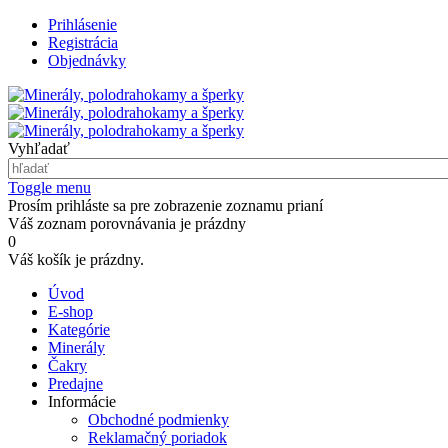
Prihlásenie
Registrácia
Objednávky
Vyhľadať
Toggle menu
Prosím prihláste sa pre zobrazenie zoznamu prianí
Váš zoznam porovnávania je prázdny
0
Váš košík je prázdny.
Úvod
E-shop
Kategórie
Minerály
Čakry
Predajne
Informácie
Obchodné podmienky
Reklamačný poriadok