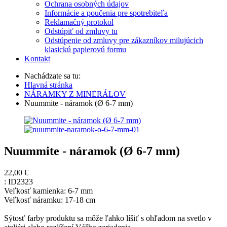
Ochrana osobných údajov
Informácie a poučenia pre spotrebiteľa
Reklamačný protokol
Odstúpiť od zmluvy tu
Odstúpenie od zmluvy pre zákazníkov milujúcich
klasickú papierovú formu
Kontakt
Nachádzate sa tu:
Hlavná stránka
NÁRAMKY Z MINERÁLOV
Nuummite - náramok (Ø 6-7 mm)
Nuummite - náramok (Ø 6-7 mm)
22,00 €
:
ID2323
Veľkosť kamienka: 6-7 mm
Veľkosť náramku: 17-18 cm
Sýtosť farby produktu sa môže ľahko líšiť s ohľadom na svetlo v