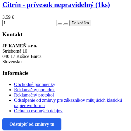
Citrín - prívesok nepravidelný (1ks)
3,59 €
Kontakt
JF KAMEŇ s.r.o.
Strieborná 10
040 17 Košice-Barca
Slovensko
Informácie
Obchodné podmienky
Reklamačný poriadok
Reklamačný protokol
Odstúpenie od zmluvy pre zákazníkov milujúcich klasickú
papierovu formu
Ochrana osobných údajov
Odstúpiť od zmluvy tu