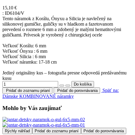
15,10 €
:
ID6104/V
Tento náramok z Korálu, Ónyxu a Silicia je navlečený na
silikonovej gumičke, guličky su v hladkom a fazetovanom
prevedení o rozmere 6 mm a zdobený je malými hematitovými
guličkami. Prívesok je vyrobený z chirurgickej ocele
Veľkosť Korálu: 6 mm
Veľkosť Ónyxu : 6 mm
Veľkosť Silicia : 6 mm
Veľkosť náramku: 17-18 cm
Jediný originálny kus – fotografia presne odpovedá predávanému
kusu
Späť na:
Pridať do zoznamu prianí
Pridať do porovnávania
Dámske KOMBINOVANÉ náramky
Mohlo by Vás zaujímať
Rýchly náhľad
Pridať do zoznamu prianí
Pridať do porovnávania