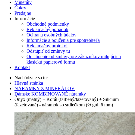
Minerály
Čakry
Predajne
Informácie
Obchodné podmienky
Reklamačný poriadok
Ochrana osobných údajov
Informácie a poučenia pre spotrebiteľa
Reklamačný protokol
Odstúpiť od zmluvy tu
Odstúpenie od zmluvy pre zákazníkov milujúcich
klasickú papierovú formu
Kontakt
Nachádzate sa tu:
Hlavná stránka
NÁRAMKY Z MINERÁLOV
Dámske KOMBINOVANÉ náramky
Ónyx (matný) + Korál (farbený/fazetovaný) + Silicium
(fazetované) - náramok so srdiečkom (Ø gul. 6 mm)