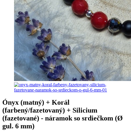
Ónyx (matný) + Korál
(farbený/fazetovaný) + Silicium
(fazetované) - náramok so srdiečkom (Ø
gul. 6 mm)