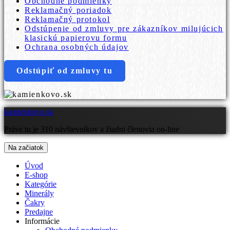
Obchodné podmienky
Reklamačný poriadok
Reklamačný protokol
Odstúpenie od zmluvy pre zákazníkov milujúcich
klasickú papierovu formu
Ochrana osobných údajov
Odstúpiť od zmluvy tu
kamienkovo.sk
Práve tu je 310 návštevníkov a žiadni členovia on-line
Na začiatok
Úvod
E-shop
Kategórie
Minerály
Čakry
Predajne
Informácie