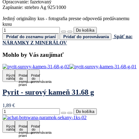
Opracovanie: fazetovaný
Zapínanie: striebro Ag 925/1000
Jediný originálny kus - fotografia presne odpovedá predávanemu
kusu
Späť na:
Pridať do zoznamu prianí
Pridať do porovnávania
NÁRAMKY Z MINERÁLOV
Mohlo by Vás zaujímať
Rýchly
Pridať
Pridať
náhľad
do
do
zoznamu
porovnávania
prianí
Pyrit - surový kameň 31.68 g
1,89 €
Rýchly
Pridať
Pridať
náhľad
do
do
zoznamu
porovnávania
prianí