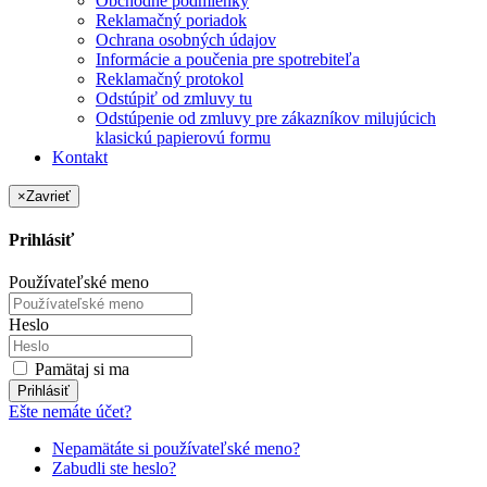
Obchodné podmienky
Reklamačný poriadok
Ochrana osobných údajov
Informácie a poučenia pre spotrebiteľa
Reklamačný protokol
Odstúpiť od zmluvy tu
Odstúpenie od zmluvy pre zákazníkov milujúcich
klasickú papierovú formu
Kontakt
×
Zavrieť
Prihlásiť
Používateľské meno
Heslo
Pamätaj si ma
Prihlásiť
Ešte nemáte účet?
Nepamätáte si používateľské meno?
Zabudli ste heslo?