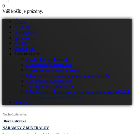
0
Váš košík je prázdny.
Úvod
E-shop
Kategórie
Minerály
Čakry
Predajne
Informácie
Obchodné podmienky
Reklamačný poriadok
Ochrana osobných údajov
Informácie a poučenia pre spotrebiteľa
Reklamačný protokol
Odstúpiť od zmluvy tu
Odstúpenie od zmluvy pre zákazníkov milujúcich
klasickú papierovú formu
Kontakt
Nachádzate sa tu:
Hlavná stránka
NÁRAMKY Z MINERÁLOV