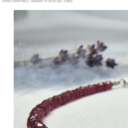
Rubín (fazetovaný) - náramok 19 cm (Ø gul. 4 mm)