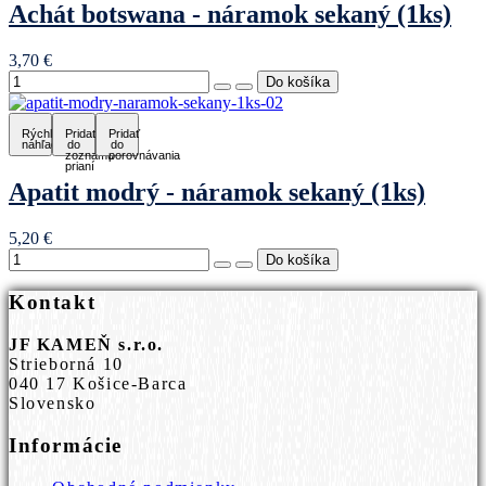
Achát botswana - náramok sekaný (1ks)
3,70 €
Rýchly
Pridať
Pridať
náhľad
do
do
zoznamu
porovnávania
prianí
Apatit modrý - náramok sekaný (1ks)
5,20 €
Kontakt
JF KAMEŇ s.r.o.
Strieborná 10
040 17 Košice-Barca
Slovensko
Informácie