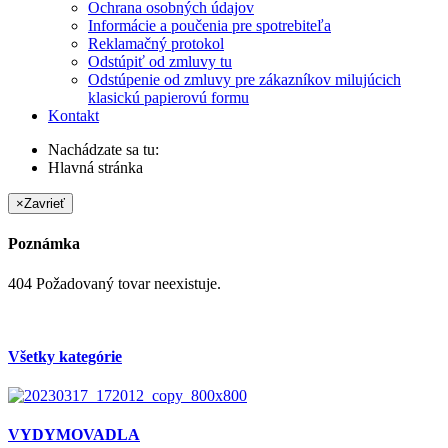
Ochrana osobných údajov
Informácie a poučenia pre spotrebiteľa
Reklamačný protokol
Odstúpiť od zmluvy tu
Odstúpenie od zmluvy pre zákazníkov milujúcich
klasickú papierovú formu
Kontakt
Nachádzate sa tu:
Hlavná stránka
×
Zavrieť
Poznámka
404 Požadovaný tovar neexistuje.
Všetky kategórie
VYDYMOVADLA