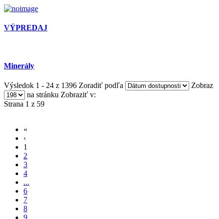
VÝPREDAJ
Minerály
Výsledok 1 - 24 z 1396
Zoradiť podľa
Zobraz
na stránku
Zobraziť v:
Strana 1 z 59
«
‹
1
2
3
4
...
6
7
8
9