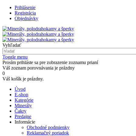
Prihlásenie
Registrácia
Objednávky
Vyhľadať
Toggle menu
Prosím prihláste sa pre zobrazenie zoznamu prianí
Váš zoznam porovnávania je prázdny
0
Váš košík je prázdny.
Úvod
E-shop
Kategórie
Minerály
Čakry
Predajne
Informácie
Obchodné podmienky
Reklamačný poriadok