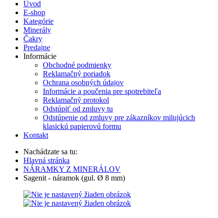
Úvod
E-shop
Kategórie
Minerály
Čakry
Predajne
Informácie
Obchodné podmienky
Reklamačný poriadok
Ochrana osobných údajov
Informácie a poučenia pre spotrebiteľa
Reklamačný protokol
Odstúpiť od zmluvy tu
Odstúpenie od zmluvy pre zákazníkov milujúcich
klasickú papierovú formu
Kontakt
Nachádzate sa tu:
Hlavná stránka
NÁRAMKY Z MINERÁLOV
Sagenit - náramok (gul. Ø 8 mm)