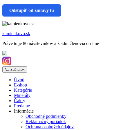
Odstúpiť od zmluvy tu
kamienkovo.sk
Práve tu je 86 návštevníkov a žiadni členovia on-line
Na začiatok
Úvod
E-shop
Kategórie
Minerály
Čakry
Predajne
Informácie
Obchodné podmienky
Reklamačný poriadok
Ochrana osobných údajov