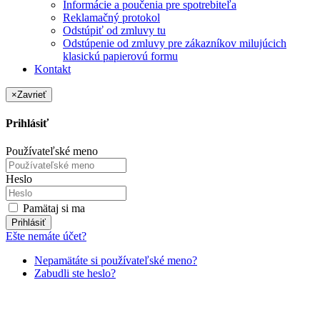
Informácie a poučenia pre spotrebiteľa
Reklamačný protokol
Odstúpiť od zmluvy tu
Odstúpenie od zmluvy pre zákazníkov milujúcich
klasickú papierovú formu
Kontakt
×
Zavrieť
Prihlásiť
Používateľské meno
Heslo
Pamätaj si ma
Prihlásiť
Ešte nemáte účet?
Nepamätáte si používateľské meno?
Zabudli ste heslo?