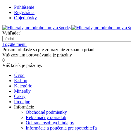
Prihlásenie
Registrácia
Objednávky
Vyhľadať
Toggle menu
Prosím prihláste sa pre zobrazenie zoznamu prianí
Váš zoznam porovnávania je prázdny
0
Váš košík je prázdny.
Úvod
E-shop
Kategórie
Minerály
Čakry
Predajne
Informácie
Obchodné podmienky
Reklamačný poriadok
Ochrana osobných údajov
Informácie a poučenia pre spotrebiteľa