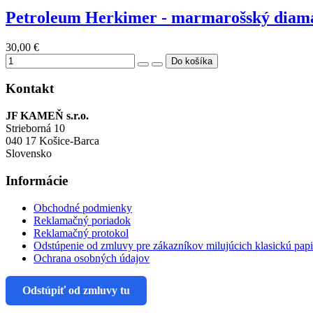
Petroleum Herkimer - marmarošský diaman
30,00 €
Kontakt
JF KAMEŇ s.r.o.
Strieborná 10
040 17 Košice-Barca
Slovensko
Informácie
Obchodné podmienky
Reklamačný poriadok
Reklamačný protokol
Odstúpenie od zmluvy pre zákazníkov milujúcich klasickú pap
Ochrana osobných údajov
Odstúpiť od zmluvy tu