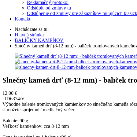
Reklamačný protokol
Odstúpiť od zmluvy tu
Odstúpenie od zmluvy pre zákazníkov milujúcich klasic
Kontakt
Nachádzate sa tu:
Hlavná stránka
BALÍČKY KAMEŇOV
Slnečný kameň drť (8-12 mm) - balíček tromlovaných kameňov
Slnečný kameň drť (8-12 mm) - balíček t
12,00 €
:
ID6374/V
Výhodne balenie tromlovaných kamienkov zo slnečného kameňa rôzny
si možete spríjemniť meditačný večer.
Balenie: 90 g
Veľkosť kamienkov: cca 8-12 mm