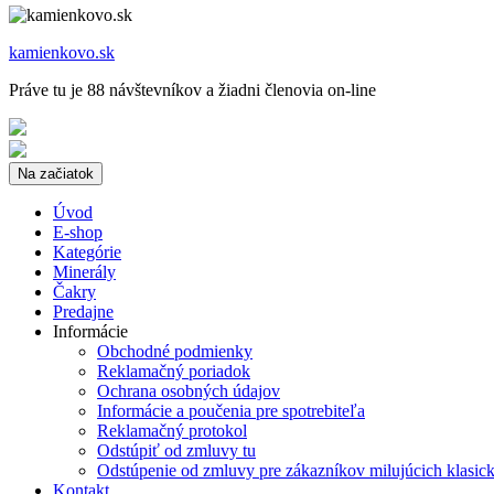
kamienkovo.sk
Práve tu je 88 návštevníkov a žiadni členovia on-line
Na začiatok
Úvod
E-shop
Kategórie
Minerály
Čakry
Predajne
Informácie
Obchodné podmienky
Reklamačný poriadok
Ochrana osobných údajov
Informácie a poučenia pre spotrebiteľa
Reklamačný protokol
Odstúpiť od zmluvy tu
Odstúpenie od zmluvy pre zákazníkov milujúcich klasic
Kontakt