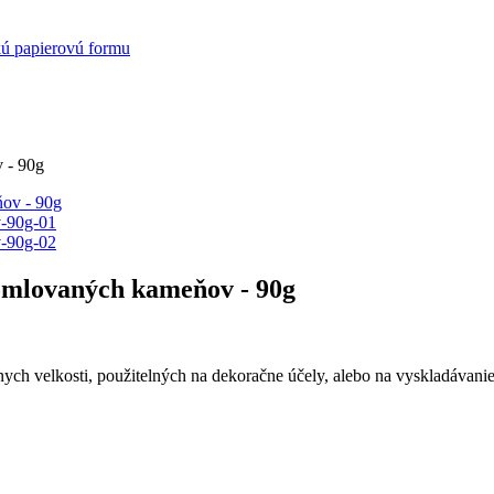
kú papierovú formu
 - 90g
romlovaných kameňov - 90g
ch velkosti, použitelných na dekoračne účely, alebo na vyskladávan