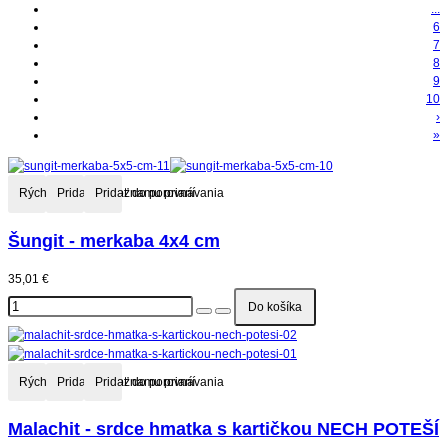
...
6
7
8
9
10
›
»
Rýchly náhľad
Pridať do zoznamu prianí
Pridať do porovnávania
Šungit - merkaba 4x4 cm
35,01 €
Rýchly náhľad
Pridať do zoznamu prianí
Pridať do porovnávania
Malachit - srdce hmatka s kartičkou NECH POTEŠÍ