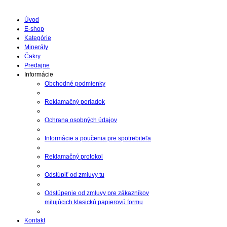
Úvod
E-shop
Kategórie
Minerály
Čakry
Predajne
Informácie
Obchodné podmienky
Reklamačný poriadok
Ochrana osobných údajov
Informácie a poučenia pre spotrebiteľa
Reklamačný protokol
Odstúpiť od zmluvy tu
Odstúpenie od zmluvy pre zákazníkov
milujúcich klasickú papierovú formu
Kontakt