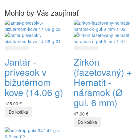
Mohlo by Vás zaujímať
Rýchly náhľad
Pridať do zoznamu prianí
Pridať do porovnávania
Rýchly náhľad
Pridať do zoznamu prianí
Pridať do porovnávani
Jantár -
Zirkón
prívesok v
(fazetovaný) +
bižutérnom
Hematit -
kove (14.06 g)
náramok (Ø
gul. 6 mm)
125,00 €
47,00 €