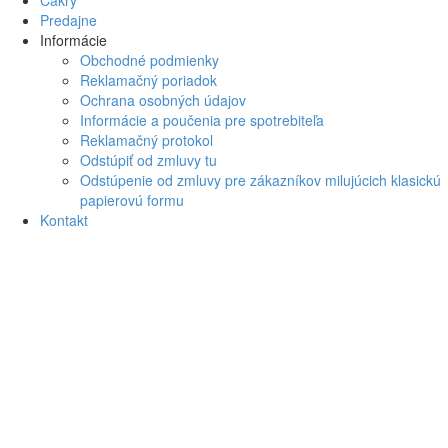
Čakry
Predajne
Informácie
Obchodné podmienky
Reklamačný poriadok
Ochrana osobných údajov
Informácie a poučenia pre spotrebiteľa
Reklamačný protokol
Odstúpiť od zmluvy tu
Odstúpenie od zmluvy pre zákazníkov milujúcich klasickú
papierovú formu
Kontakt
Za
×
Prihlásiť
Používateľské
meno
Heslo
Pamätaj si ma