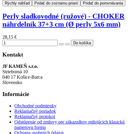
Rýchly náhľad
Pridať do zoznamu prianí
Pridať do porovnávania
Perly sladkovodné (ružové) - CHOKER
náhrdelník 37+3 cm (Ø perly 5x6 mm)
28,15 €
Kontakt
JF KAMEŇ s.r.o.
Strieborná 10
040 17 Košice-Barca
Slovensko
Informácie
Obchodné podmienky
Reklamačný poriadok
Reklamačný protokol
Odstúpenie od zmluvy pre zákazníkov milujúcich klasickú
papierovu formu
Ochrana osobných údajov