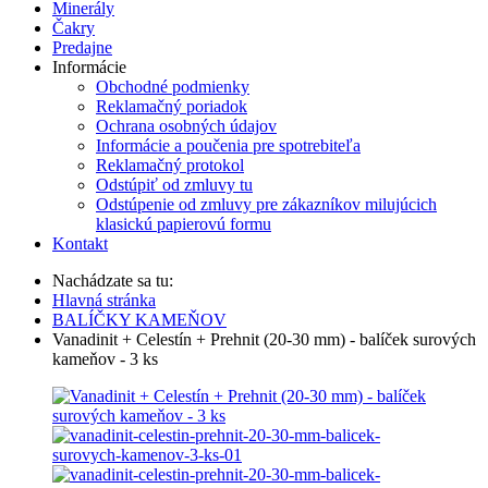
Minerály
Čakry
Predajne
Informácie
Obchodné podmienky
Reklamačný poriadok
Ochrana osobných údajov
Informácie a poučenia pre spotrebiteľa
Reklamačný protokol
Odstúpiť od zmluvy tu
Odstúpenie od zmluvy pre zákazníkov milujúcich
klasickú papierovú formu
Kontakt
Nachádzate sa tu:
Hlavná stránka
BALÍČKY KAMEŇOV
Vanadinit + Celestín + Prehnit (20-30 mm) - balíček surových
kameňov - 3 ks