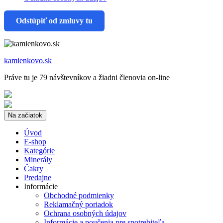
Odstúpiť od zmluvy tu
kamienkovo.sk
Práve tu je 79 návštevníkov a žiadni členovia on-line
Na začiatok
Úvod
E-shop
Kategórie
Minerály
Čakry
Predajne
Informácie
Obchodné podmienky
Reklamačný poriadok
Ochrana osobných údajov
Informácie a poučenia pre spotrebiteľa