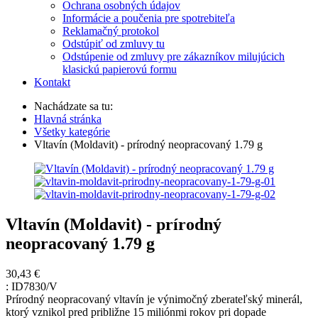
Ochrana osobných údajov
Informácie a poučenia pre spotrebiteľa
Reklamačný protokol
Odstúpiť od zmluvy tu
Odstúpenie od zmluvy pre zákazníkov milujúcich
klasickú papierovú formu
Kontakt
Nachádzate sa tu:
Hlavná stránka
Všetky kategórie
Vltavín (Moldavit) - prírodný neopracovaný 1.79 g
Vltavín (Moldavit) - prírodný
neopracovaný 1.79 g
30,43 €
:
ID7830/V
Prírodný neopracovaný vltavín je výnimočný zberateľský minerál,
ktorý vznikol pred približne 15 miliónmi rokov pri dopade