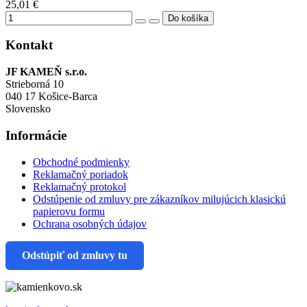
25,01 €
Kontakt
JF KAMEŇ s.r.o.
Strieborná 10
040 17 Košice-Barca
Slovensko
Informácie
Obchodné podmienky
Reklamačný poriadok
Reklamačný protokol
Odstúpenie od zmluvy pre zákazníkov milujúcich klasickú
papierovu formu
Ochrana osobných údajov
Odstúpiť od zmluvy tu