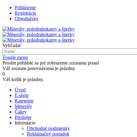
Prihlásenie
Registrácia
Objednávky
Vyhľadať
Toggle menu
Prosím prihláste sa pre zobrazenie zoznamu prianí
Váš zoznam porovnávania je prázdny
0
Váš košík je prázdny.
Úvod
E-shop
Kategórie
Minerály
Čakry
Predajne
Informácie
Obchodné podmienky
Reklamačný poriadok