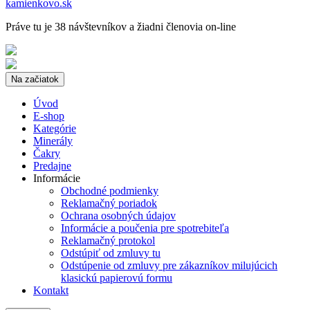
kamienkovo.sk
Práve tu je 38 návštevníkov a žiadni členovia on-line
Na začiatok
Úvod
E-shop
Kategórie
Minerály
Čakry
Predajne
Informácie
Obchodné podmienky
Reklamačný poriadok
Ochrana osobných údajov
Informácie a poučenia pre spotrebiteľa
Reklamačný protokol
Odstúpiť od zmluvy tu
Odstúpenie od zmluvy pre zákazníkov milujúcich
klasickú papierovú formu
Kontakt