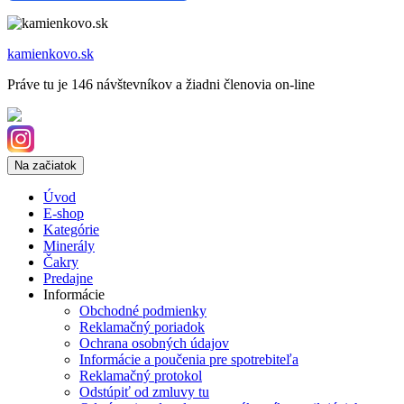
kamienkovo.sk
Práve tu je 146 návštevníkov a žiadni členovia on-line
Na začiatok
Úvod
E-shop
Kategórie
Minerály
Čakry
Predajne
Informácie
Obchodné podmienky
Reklamačný poriadok
Ochrana osobných údajov
Informácie a poučenia pre spotrebiteľa
Reklamačný protokol
Odstúpiť od zmluvy tu