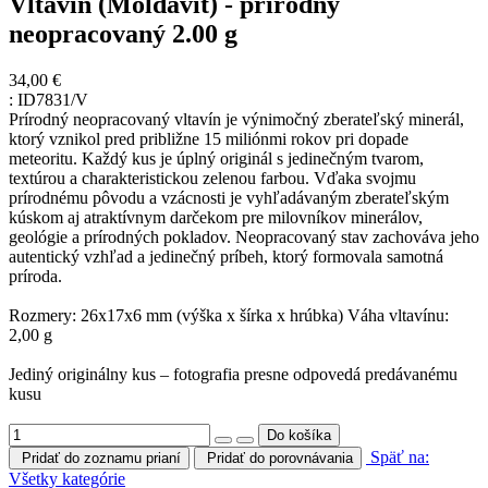
Vltavín (Moldavit) - prírodný
neopracovaný 2.00 g
34,00 €
:
ID7831/V
Prírodný neopracovaný vltavín je výnimočný zberateľský minerál,
ktorý vznikol pred približne 15 miliónmi rokov pri dopade
meteoritu. Každý kus je úplný originál s jedinečným tvarom,
textúrou a charakteristickou zelenou farbou. Vďaka svojmu
prírodnému pôvodu a vzácnosti je vyhľadávaným zberateľským
kúskom aj atraktívnym darčekom pre milovníkov minerálov,
geológie a prírodných pokladov. Neopracovaný stav zachováva jeho
autentický vzhľad a jedinečný príbeh, ktorý formovala samotná
príroda.
Rozmery: 26x17x6 mm (výška x šírka x hrúbka) Váha vltavínu:
2,00 g
Jediný originálny kus – fotografia presne odpovedá predávanému
kusu
Späť na:
Pridať do zoznamu prianí
Pridať do porovnávania
Všetky kategórie