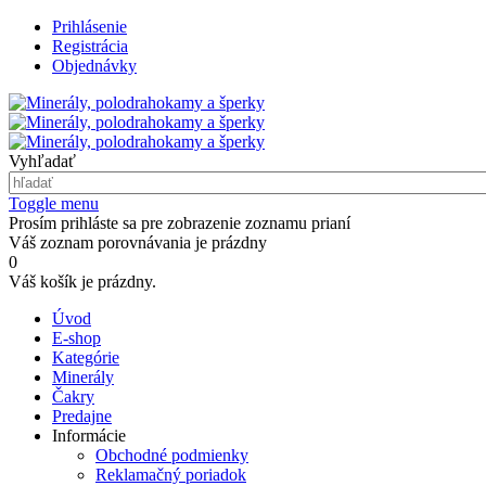
Prihlásenie
Registrácia
Objednávky
Vyhľadať
Toggle menu
Prosím prihláste sa pre zobrazenie zoznamu prianí
Váš zoznam porovnávania je prázdny
0
Váš košík je prázdny.
Úvod
E-shop
Kategórie
Minerály
Čakry
Predajne
Informácie
Obchodné podmienky
Reklamačný poriadok