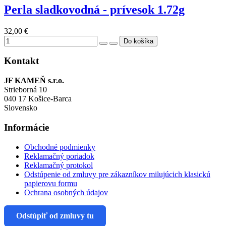
Perla sladkovodná - prívesok 1.72g
32,00 €
Kontakt
JF KAMEŇ s.r.o.
Strieborná 10
040 17 Košice-Barca
Slovensko
Informácie
Obchodné podmienky
Reklamačný poriadok
Reklamačný protokol
Odstúpenie od zmluvy pre zákazníkov milujúcich klasickú
papierovu formu
Ochrana osobných údajov
Odstúpiť od zmluvy tu