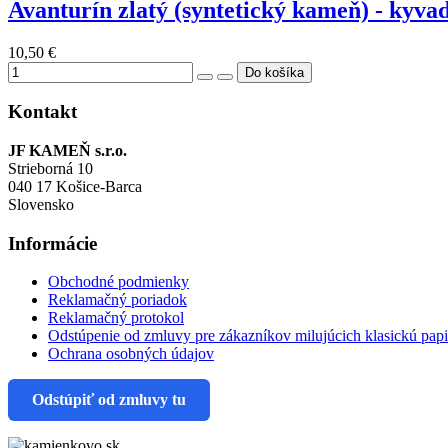
Avanturín zlatý (syntetický kameň) - kyvad
10,50 €
Kontakt
JF KAMEŇ s.r.o.
Strieborná 10
040 17 Košice-Barca
Slovensko
Informácie
Obchodné podmienky
Reklamačný poriadok
Reklamačný protokol
Odstúpenie od zmluvy pre zákazníkov milujúcich klasickú pap
Ochrana osobných údajov
Odstúpiť od zmluvy tu