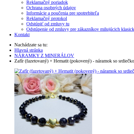
Reklamačný poriadok
Ochrana osobných údajov
Informácie a poučenia pre spotrebiteľa
Reklamačný protokol
Odstúpiť od zmluvy tu
Odstúpenie od zmluvy pre zákazníkov milujúcich klasic
Kontakt
Nachádzate sa tu:
Hlavná stránka
NÁRAMKY Z MINERÁLOV
Zafír (fazetovaný) + Hematit (pokovený) - náramok so srdieč