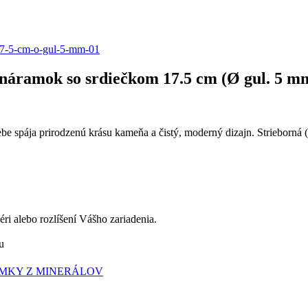
- náramok so srdiečkom 17.5 cm (Ø gul. 5 m
e spája prirodzenú krásu kameňa a čistý, moderný dizajn. Strieborná 
éri alebo rozlíšení Vášho zariadenia.
u
RAMKY Z MINERÁLOV