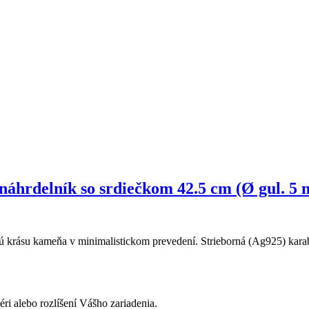
 náhrdelník so srdiečkom 42.5 cm (Ø gul. 5
 krásu kameňa v minimalistickom prevedení. Strieborná (Ag925) karab
éri alebo rozlíšení Vášho zariadenia.