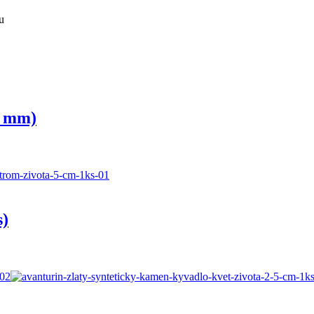
u
8 mm)
s)