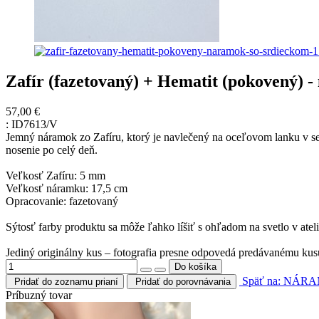
Zafír (fazetovaný) + Hematit (pokovený) 
57,00 €
:
ID7613/V
Jemný náramok zo Zafíru, ktorý je navlečený na oceľovom lanku v seb
nosenie po celý deň.
Veľkosť Zafíru: 5 mm
Veľkosť náramku: 17,5 cm
Opracovanie: fazetovaný
Sýtosť farby produktu sa môže ľahko líšiť s ohľadom na svetlo v ateli
Jediný originálny kus – fotografia presne odpovedá predávanému kus
Späť na: NÁ
Pridať do zoznamu prianí
Pridať do porovnávania
Príbuzný tovar