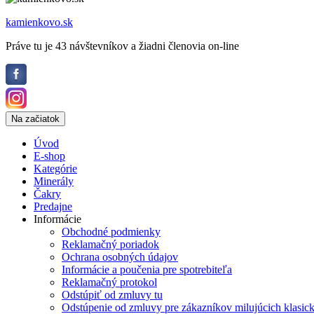
kamienkovo.sk
Práve tu je 43 návštevníkov a žiadni členovia on-line
Na začiatok
Úvod
E-shop
Kategórie
Minerály
Čakry
Predajne
Informácie
Obchodné podmienky
Reklamačný poriadok
Ochrana osobných údajov
Informácie a poučenia pre spotrebiteľa
Reklamačný protokol
Odstúpiť od zmluvy tu
Odstúpenie od zmluvy pre zákazníkov milujúcich klasic