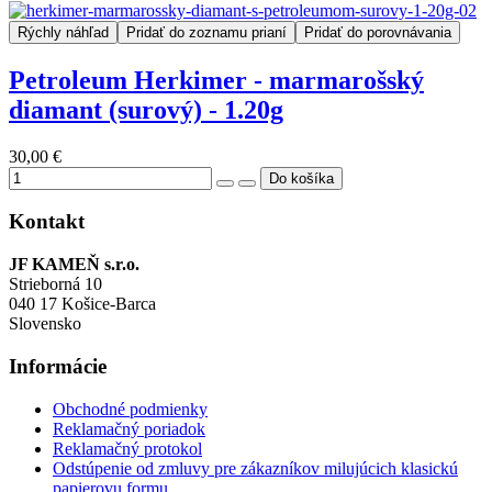
Rýchly náhľad
Pridať do zoznamu prianí
Pridať do porovnávania
Petroleum Herkimer - marmarošský
diamant (surový) - 1.20g
30,00 €
Kontakt
JF KAMEŇ s.r.o.
Strieborná 10
040 17 Košice-Barca
Slovensko
Informácie
Obchodné podmienky
Reklamačný poriadok
Reklamačný protokol
Odstúpenie od zmluvy pre zákazníkov milujúcich klasickú
papierovu formu