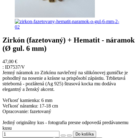
Zirkón (fazetovaný) + Hematit - náramok
(Ø gul. 6 mm)
47,00 €
:
ID7537/V
Jemný náramok zo Zirkónu navlečený na silikónovej gumičke je
pohodlný na nosenie a krásne sa prispôsobí zápästiu. Trblietavá
strieborná - pozlátená (Ag 925) štrasová kocka mu dodáva
elegantný a ženský akcent.
Veľkosť kamienka: 6 mm
Veľkosť náramku: 17-18 cm
Opracovanie: fazetovaný
Jediný originálny kus - fotografia presne odpovedá predávanemu
kusu