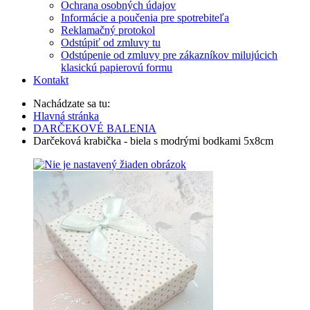
Ochrana osobných údajov
Informácie a poučenia pre spotrebiteľa
Reklamačný protokol
Odstúpiť od zmluvy tu
Odstúpenie od zmluvy pre zákazníkov milujúcich
klasickú papierovú formu
Kontakt
Nachádzate sa tu:
Hlavná stránka
DARČEKOVÉ BALENIA
Darčeková krabička - biela s modrými bodkami 5x8cm