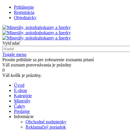
Prihlásenie
Registrácia
Objednávky
Vyhľadať
Toggle menu
Prosím prihláste sa pre zobrazenie zoznamu prianí
Váš zoznam porovnávania je prázdny
0
Váš košík je prázdny.
Úvod
E-shop
Kategórie
Minerály
Čakry
Predajne
Informácie
Obchodné podmienky
Reklamačný poriadok