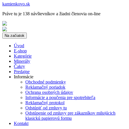
kamienkovo.sk
Práve tu je 138 návštevníkov a žiadni členovia on-line
Na začiatok
Úvod
E-shop
Kategórie
Minerály
Čakry
Predajne
Informácie
Obchodné podmienky
Reklamačný poriadok
Ochrana osobných údajov
Informácie a poučenia pre spotrebiteľa
Reklamačný protokol
Odstúpiť od zmluvy tu
Odstúpenie od zmluvy pre zákazníkov milujúcich
klasickú papierovú formu
Kontakt