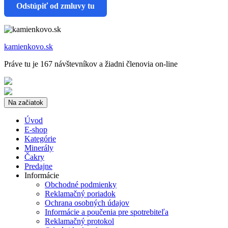
Odstúpiť od zmluvy tu
kamienkovo.sk
Práve tu je 167 návštevníkov a žiadni členovia on-line
Na začiatok
Úvod
E-shop
Kategórie
Minerály
Čakry
Predajne
Informácie
Obchodné podmienky
Reklamačný poriadok
Ochrana osobných údajov
Informácie a poučenia pre spotrebiteľa
Reklamačný protokol