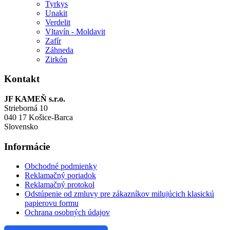
Tyrkys
Unakit
Verdelit
Vltavín - Moldavit
Zafír
Záhneda
Zirkón
Kontakt
JF KAMEŇ s.r.o.
Strieborná 10
040 17 Košice-Barca
Slovensko
Informácie
Obchodné podmienky
Reklamačný poriadok
Reklamačný protokol
Odstúpenie od zmluvy pre zákazníkov milujúcich klasickú
papierovu formu
Ochrana osobných údajov