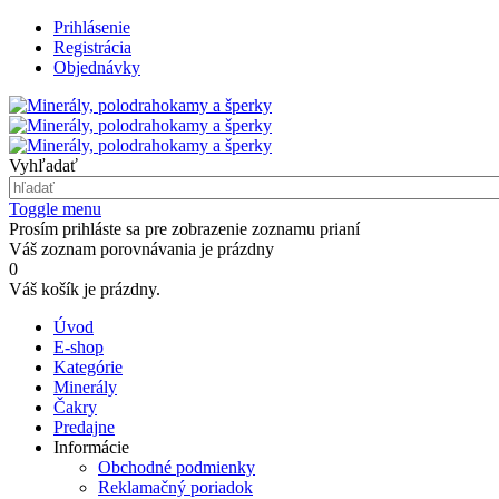
Prihlásenie
Registrácia
Objednávky
Vyhľadať
Toggle menu
Prosím prihláste sa pre zobrazenie zoznamu prianí
Váš zoznam porovnávania je prázdny
0
Váš košík je prázdny.
Úvod
E-shop
Kategórie
Minerály
Čakry
Predajne
Informácie
Obchodné podmienky
Reklamačný poriadok