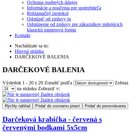
Ochrana osobných údajov
Informácie a poučenia pre spotrebiteľa
Reklamačný protokol
Odstúpiť od zmluvy tu
Odstúpenie od zmluvy pre zákazníkov milujúcich
klasickú papierovú formu
Kontakt
Nachádzate sa tu:
Hlavná stránka
DARČEKOVÉ BALENIA
DARČEKOVÉ BALENIA
Výsledok 1 - 20 z 20
Zoradiť podľa
Zobraz
na stránku
Zobraziť v:
Rýchly náhľad
Pridať do zoznamu prianí
Pridať do porovnávania
Darčeková krabička - červená s
červenými bodkami 5x5cm