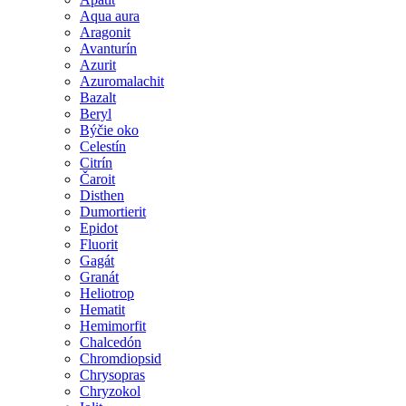
Aqua aura
Aragonit
Avanturín
Azurit
Azuromalachit
Bazalt
Beryl
Býčie oko
Celestín
Citrín
Čaroit
Disthen
Dumortierit
Epidot
Fluorit
Gagát
Granát
Heliotrop
Hematit
Hemimorfit
Chalcedón
Chromdiopsid
Chrysopras
Chryzokol