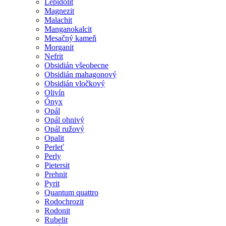
Lepidolit
Magnezit
Malachit
Manganokalcit
Mesačný kameň
Morganit
Nefrit
Obsidián všeobecne
Obsidián mahagonový
Obsidián vločkový
Olivín
Ónyx
Opál
Opál ohnivý
Opál ružový
Opalit
Perleť
Perly
Pietersit
Prehnit
Pyrit
Quantum quattro
Rodochrozit
Rodonit
Rubelit