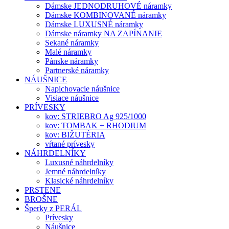
Dámske JEDNODRUHOVÉ náramky
Dámske KOMBINOVANÉ náramky
Dámske LUXUSNÉ náramky
Dámske náramky NA ZAPÍNANIE
Sekané náramky
Malé náramky
Pánske náramky
Partnerské náramky
NÁUŠNICE
Napichovacie náušnice
Visiace náušnice
PRÍVESKY
kov: STRIEBRO Ag 925/1000
kov: TOMBAK + RHODIUM
kov: BIŽUTÉRIA
vŕtané prívesky
NÁHRDELNÍKY
Luxusné náhrdelníky
Jemné náhrdelníky
Klasické náhrdelníky
PRSTENE
BROŠNE
Šperky z PERÁL
Prívesky
Náušnice