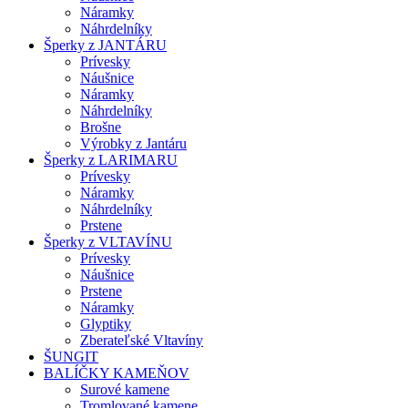
Náramky
Náhrdelníky
Šperky z JANTÁRU
Prívesky
Náušnice
Náramky
Náhrdelníky
Brošne
Výrobky z Jantáru
Šperky z LARIMARU
Prívesky
Náramky
Náhrdelníky
Prstene
Šperky z VLTAVÍNU
Prívesky
Náušnice
Prstene
Náramky
Glyptiky
Zberateľské Vltavíny
ŠUNGIT
BALÍČKY KAMEŇOV
Surové kamene
Tromlované kamene