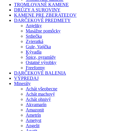
TROMLOVANÉ KAMENE
DRÚZY A SUROVINY
KAMENE PRE ZBERATEĽOV
DARČEKOVÉ PREDMETY
Anjeliky
Masážne pomôcky
Srdiečka
Zvieratká
Gule, Vajíčka
Kývadla
Špice, pyramídy
Ostatné výrobky
Freeformy
DARČEKOVÉ BALENIA
VÝPREDAJ
Minerály
Achát všeobecne
Achát machový
Achát ohnivý
Akvamarín
Amazonit
Ametrín
Ametyst
Angelit
Apatit