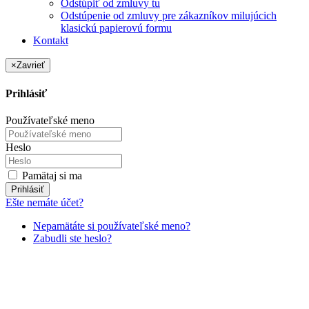
Odstúpiť od zmluvy tu
Odstúpenie od zmluvy pre zákazníkov milujúcich
klasickú papierovú formu
Kontakt
×
Zavrieť
Prihlásiť
Používateľské meno
Heslo
Pamätaj si ma
Prihlásiť
Ešte nemáte účet?
Nepamätáte si používateľské meno?
Zabudli ste heslo?