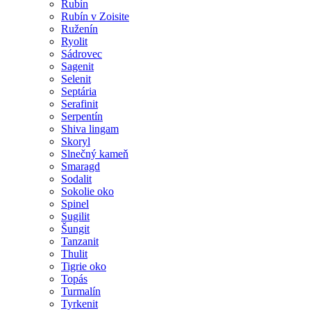
Rubín
Rubín v Zoisite
Ruženín
Ryolit
Sádrovec
Sagenit
Selenit
Septária
Serafinit
Serpentín
Shiva lingam
Skoryl
Slnečný kameň
Smaragd
Sodalit
Sokolie oko
Spinel
Sugilit
Šungit
Tanzanit
Thulit
Tigrie oko
Topás
Turmalín
Tyrkenit