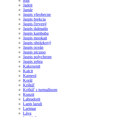
Iolit
Jadeit
Jantár
Jaspis všeobecne
Jaspis brekcia
Jaspis červený
Jaspis dalmatín
Jaspis kambaba
Jaspis mookait
Jaspis obrázkový
Jaspis oceán
Jaspis picasso
Jaspis polychrom
Jaspis zebra
Kakoxenit
Kalcit
Karneol
Korál
Krištáľ
Krištáľ s turmalínom
Kunzit
Labradorit
Lapis lazuli
Larimar
Láva