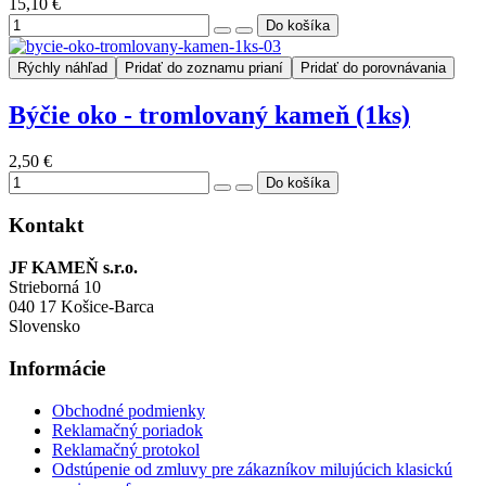
15,10 €
Rýchly náhľad
Pridať do zoznamu prianí
Pridať do porovnávania
Býčie oko - tromlovaný kameň (1ks)
2,50 €
Kontakt
JF KAMEŇ s.r.o.
Strieborná 10
040 17 Košice-Barca
Slovensko
Informácie
Obchodné podmienky
Reklamačný poriadok
Reklamačný protokol
Odstúpenie od zmluvy pre zákazníkov milujúcich klasickú