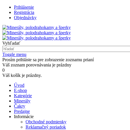
Prihlásenie
Registrácia
Objednávky
Vyhľadať
Toggle menu
Prosím prihláste sa pre zobrazenie zoznamu prianí
Váš zoznam porovnávania je prázdny
0
Váš košík je prázdny.
Úvod
E-shop
Kategórie
Minerály
Čakry
Predajne
Informácie
Obchodné podmienky
Reklamačný poriadok