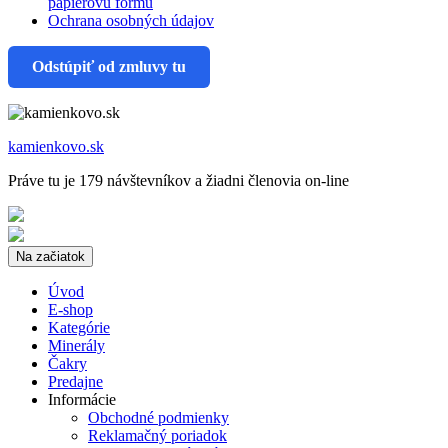
papierovu formu
Ochrana osobných údajov
Odstúpiť od zmluvy tu
kamienkovo.sk
Práve tu je 179 návštevníkov a žiadni členovia on-line
Na začiatok
Úvod
E-shop
Kategórie
Minerály
Čakry
Predajne
Informácie
Obchodné podmienky
Reklamačný poriadok