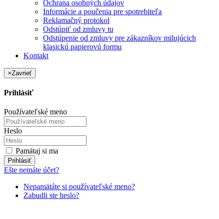
Ochrana osobných údajov
Informácie a poučenia pre spotrebiteľa
Reklamačný protokol
Odstúpiť od zmluvy tu
Odstúpenie od zmluvy pre zákazníkov milujúcich
klasickú papierovú formu
Kontakt
×
Zavrieť
Prihlásiť
Používateľské meno
Heslo
Pamätaj si ma
Prihlásiť
Ešte nemáte účet?
Nepamätáte si používateľské meno?
Zabudli ste heslo?