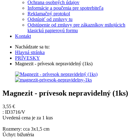
Ochrana osobných údajov
Informácie a poučenia pre spotrebiteľa
Reklamačný protokol
Odstúpiť od zmluvy tu
Odstúpenie od zmluvy pre zákazníkov milujúcich
klasickú papierovú formu
Kontakt
Nachádzate sa tu:
Hlavná stránka
PRÍVESKY
Magnezit - prívesok nepravidelný (1ks)
Magnezit - prívesok nepravidelný (1ks)
3,55 €
:
ID3716/V
Uvedená cena je za 1 kus
Rozmery: cca 3x1,5 cm
Úchyt: bižutéria