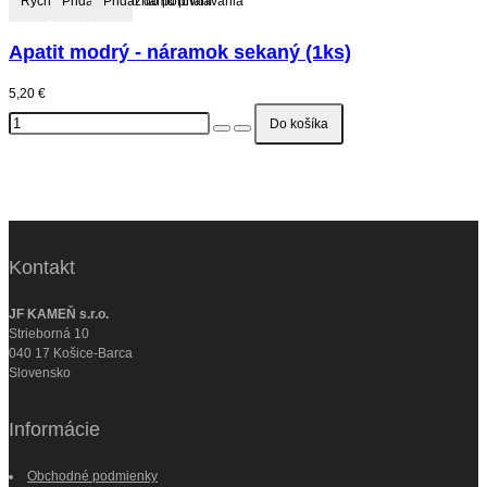
Rýchly náhľad
Pridať do zoznamu prianí
Pridať do porovnávania
Apatit modrý - náramok sekaný (1ks)
5,20 €
Kontakt
JF KAMEŇ s.r.o.
Strieborná 10
040 17 Košice-Barca
Slovensko
Informácie
Obchodné podmienky