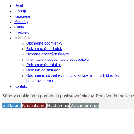
Úvod
E-shop
Kategórie
Minerály
Čakry
Predajne
Informácie
Obchodné podmienky
Reklamačný poriadok
Ochrana osobných údajov
Informácie a poučenia pre spotrebiteľa
Reklamačný protokol
Odstúpiť od zmluvy tu
Odstúpenie od zmluvy pre zákazníkov milujúcich klasickú
papierovú formu
Kontakt
Súbory cookie nám pomáhajú poskytovať služby. Používaním našich s
Súhlasím
Nesúhlasím
Nastavenie
Viac informácií