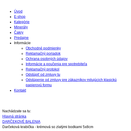
Úvod
E-shop
Kategórie
Minerály
Čakry
Predajne
Informácie
Obchodné podmienky
Reklamačný poriadok
Ochrana osobných údajov
Informácie a poučenia pre spotrebiteľa
Reklamačný protokol
Odstúpiť od zmluvy tu
Odstúpenie od zmluvy pre zákazníkov milujúcich klasickú
papierovú formu
Kontakt
Nachádzate sa tu:
Hlavná stránka
DARČEKOVÉ BALENIA
Darčeková krabička - krémová so zlatými bodkami 5x8cm