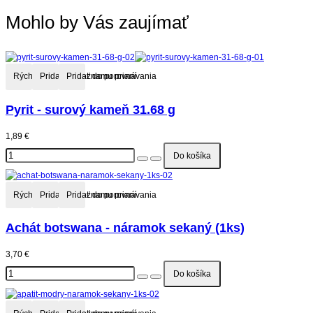
Mohlo by Vás zaujímať
Rýchly náhľad
Pridať do zoznamu prianí
Pridať do porovnávania
Pyrit - surový kameň 31.68 g
1,89 €
Rýchly náhľad
Pridať do zoznamu prianí
Pridať do porovnávania
Achát botswana - náramok sekaný (1ks)
3,70 €