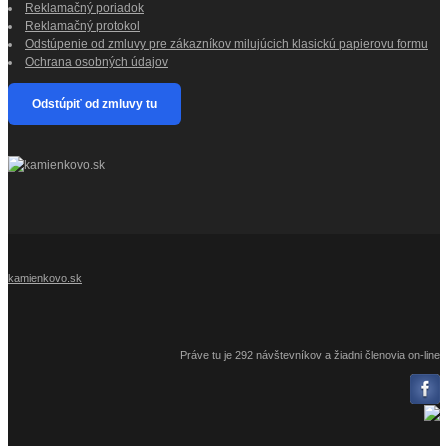
Reklamačný poriadok
Reklamačný protokol
Odstúpenie od zmluvy pre zákazníkov milujúcich klasickú papierovu formu
Ochrana osobných údajov
Odstúpiť od zmluvy tu
kamienkovo.sk
Práve tu je 292 návštevníkov a žiadni členovia on-line