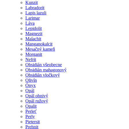
Kunzit
Labradorit
Lapis lazuli
Larimar
Láva
Lepidolit
Magnezit
Malachit
Manganokalcit
Mesačný kameň
Morganit
Nefrit
Obsidián všeobecne
Obsidián mahagonový
Obsidián vločkový
Olivín
Ónyx
Opál
Opál ohnivý
Opál ružový
Opalit
Perleť
Perly
Pietersit
Prehnit