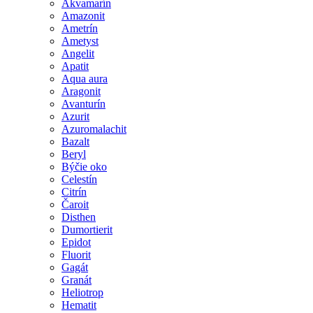
Akvamarín
Amazonit
Ametrín
Ametyst
Angelit
Apatit
Aqua aura
Aragonit
Avanturín
Azurit
Azuromalachit
Bazalt
Beryl
Býčie oko
Celestín
Citrín
Čaroit
Disthen
Dumortierit
Epidot
Fluorit
Gagát
Granát
Heliotrop
Hematit