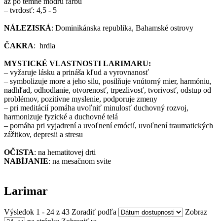
až po temne modrú farbu
– tvrdosť: 4,5 - 5
NÁLEZISKÁ
: Dominikánska republika, Bahamské ostrovy
ČAKRA
: hrdla
MYSTICKÉ VLASTNOSTI LARIMARU:
– vyžaruje lásku a prináša kľud a vyrovnanosť
– symbolizuje more a jeho silu, posilňuje vnútorný mier, harmóniu,
nadhľad, odhodlanie, otvorenosť, trpezlivosť, tvorivosť, odstup od
problémov, pozitívne myslenie, podporuje zmeny
– pri meditácií pomáha uvoľniť minulosť duchovný rozvoj,
harmonizuje fyzické a duchovné telá
– pomáha pri vyjadrení a uvoľnení emócií, uvoľnení traumatických
zážitkov, depresii a stresu
OČISTA
: na hematitovej drti
NABÍJANIE
: na mesačnom svite
Larimar
Výsledok 1 - 24 z 43
Zoradiť podľa
Zobraz