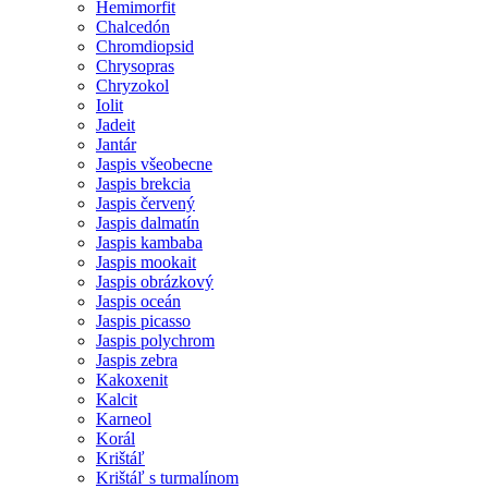
Hemimorfit
Chalcedón
Chromdiopsid
Chrysopras
Chryzokol
Iolit
Jadeit
Jantár
Jaspis všeobecne
Jaspis brekcia
Jaspis červený
Jaspis dalmatín
Jaspis kambaba
Jaspis mookait
Jaspis obrázkový
Jaspis oceán
Jaspis picasso
Jaspis polychrom
Jaspis zebra
Kakoxenit
Kalcit
Karneol
Korál
Krištáľ
Krištáľ s turmalínom