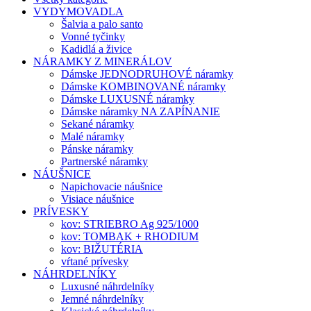
VYDYMOVADLA
Šalvia a palo santo
Vonné tyčinky
Kadidlá a živice
NÁRAMKY Z MINERÁLOV
Dámske JEDNODRUHOVÉ náramky
Dámske KOMBINOVANÉ náramky
Dámske LUXUSNÉ náramky
Dámske náramky NA ZAPÍNANIE
Sekané náramky
Malé náramky
Pánske náramky
Partnerské náramky
NÁUŠNICE
Napichovacie náušnice
Visiace náušnice
PRÍVESKY
kov: STRIEBRO Ag 925/1000
kov: TOMBAK + RHODIUM
kov: BIŽUTÉRIA
vŕtané prívesky
NÁHRDELNÍKY
Luxusné náhrdelníky
Jemné náhrdelníky