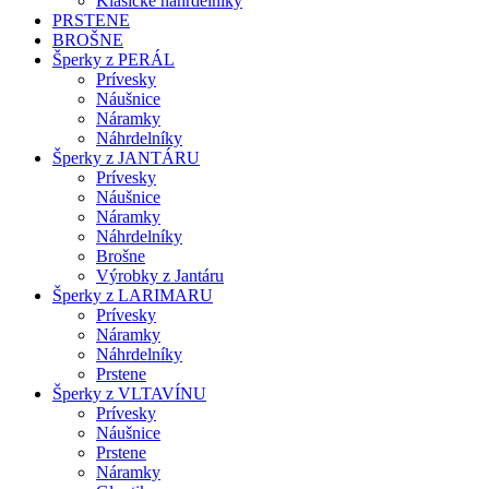
Klasické náhrdelníky
PRSTENE
BROŠNE
Šperky z PERÁL
Prívesky
Náušnice
Náramky
Náhrdelníky
Šperky z JANTÁRU
Prívesky
Náušnice
Náramky
Náhrdelníky
Brošne
Výrobky z Jantáru
Šperky z LARIMARU
Prívesky
Náramky
Náhrdelníky
Prstene
Šperky z VLTAVÍNU
Prívesky
Náušnice
Prstene
Náramky