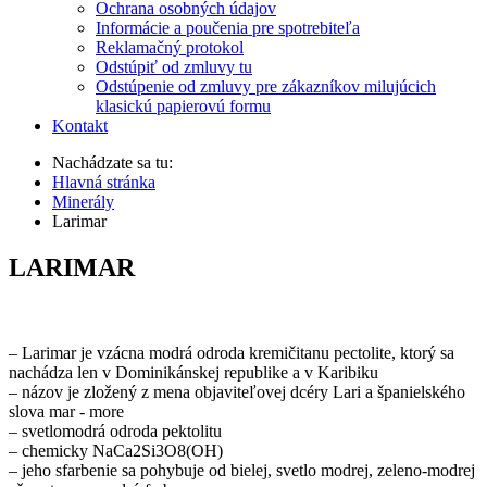
Ochrana osobných údajov
Informácie a poučenia pre spotrebiteľa
Reklamačný protokol
Odstúpiť od zmluvy tu
Odstúpenie od zmluvy pre zákazníkov milujúcich
klasickú papierovú formu
Kontakt
Nachádzate sa tu:
Hlavná stránka
Minerály
Larimar
LARIMAR
– Larimar je vzácna modrá odroda kremičitanu pectolite, ktorý sa
nachádza len v Dominikánskej republike a v Karibiku
– názov je zložený z mena objaviteľovej dcéry Lari a španielského
slova mar - more
– svetlomodrá odroda pektolitu
– chemicky NaCa2Si3O8(OH)
– jeho sfarbenie sa pohybuje od bielej, svetlo modrej, zeleno-modrej