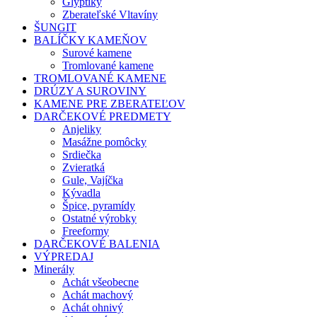
Glyptiky
Zberateľské Vltavíny
ŠUNGIT
BALÍČKY KAMEŇOV
Surové kamene
Tromlované kamene
TROMLOVANÉ KAMENE
DRÚZY A SUROVINY
KAMENE PRE ZBERATEĽOV
DARČEKOVÉ PREDMETY
Anjeliky
Masážne pomôcky
Srdiečka
Zvieratká
Gule, Vajíčka
Kývadla
Špice, pyramídy
Ostatné výrobky
Freeformy
DARČEKOVÉ BALENIA
VÝPREDAJ
Minerály
Achát všeobecne
Achát machový
Achát ohnivý