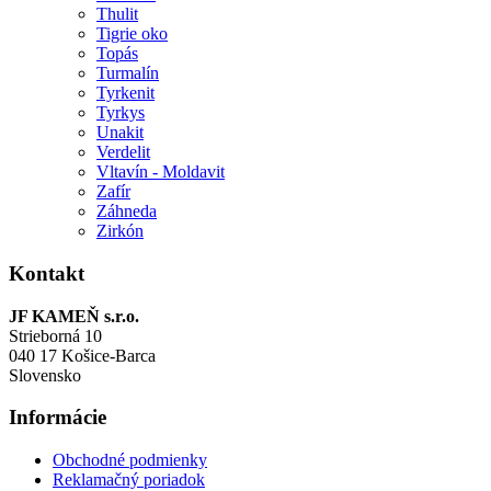
Thulit
Tigrie oko
Topás
Turmalín
Tyrkenit
Tyrkys
Unakit
Verdelit
Vltavín - Moldavit
Zafír
Záhneda
Zirkón
Kontakt
JF KAMEŇ s.r.o.
Strieborná 10
040 17 Košice-Barca
Slovensko
Informácie
Obchodné podmienky
Reklamačný poriadok