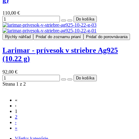
110,00 €
Rýchly náhľad
Pridať do zoznamu prianí
Pridať do porovnávania
Larimar - prívesok v striebre Ag925
(10.22 g)
92,00 €
Strana 1 z 2
«
‹
1
2
›
»
Všetky kategórie