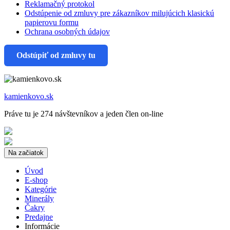
Reklamačný protokol
Odstúpenie od zmluvy pre zákazníkov milujúcich klasickú
papierovu formu
Ochrana osobných údajov
Odstúpiť od zmluvy tu
kamienkovo.sk
Práve tu je 274 návštevníkov a jeden člen on-line
Na začiatok
Úvod
E-shop
Kategórie
Minerály
Čakry
Predajne
Informácie