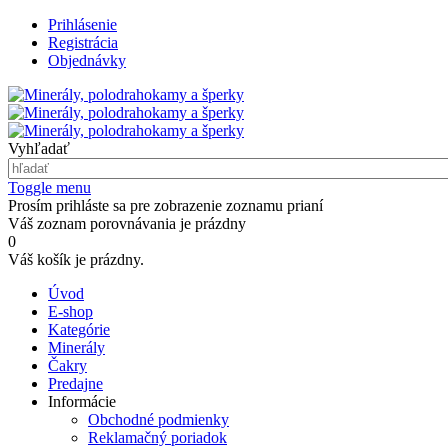
Prihlásenie
Registrácia
Objednávky
Vyhľadať
Toggle menu
Prosím prihláste sa pre zobrazenie zoznamu prianí
Váš zoznam porovnávania je prázdny
0
Váš košík je prázdny.
Úvod
E-shop
Kategórie
Minerály
Čakry
Predajne
Informácie
Obchodné podmienky
Reklamačný poriadok