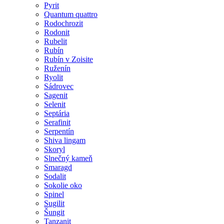
Pyrit
Quantum quattro
Rodochrozit
Rodonit
Rubelit
Rubín
Rubín v Zoisite
Ruženín
Ryolit
Sádrovec
Sagenit
Selenit
Septária
Serafinit
Serpentín
Shiva lingam
Skoryl
Slnečný kameň
Smaragd
Sodalit
Sokolie oko
Spinel
Sugilit
Šungit
Tanzanit