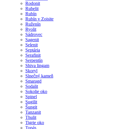
Rodonit
Rubelit
Rubín
Rubín v Zoisite
Ruženín
Ryolit
Sádrovec
Sagenit
Selenit
Septária
Serafinit
Serpentín
Shiva lingam
Skoryl
Slnečný kameň
Smaragd
Sodalit
Sokolie oko
Spinel
Sugilit
Šungit
Tanzanit
Thulit
Tigrie oko
Topás