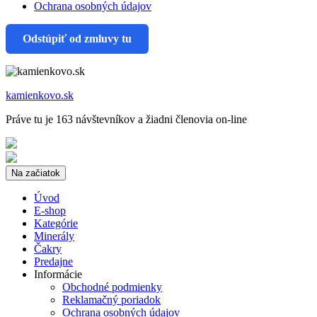
Ochrana osobných údajov
Odstúpiť od zmluvy tu
kamienkovo.sk
Práve tu je 163 návštevníkov a žiadni členovia on-line
Na začiatok
Úvod
E-shop
Kategórie
Minerály
Čakry
Predajne
Informácie
Obchodné podmienky
Reklamačný poriadok
Ochrana osobných údajov