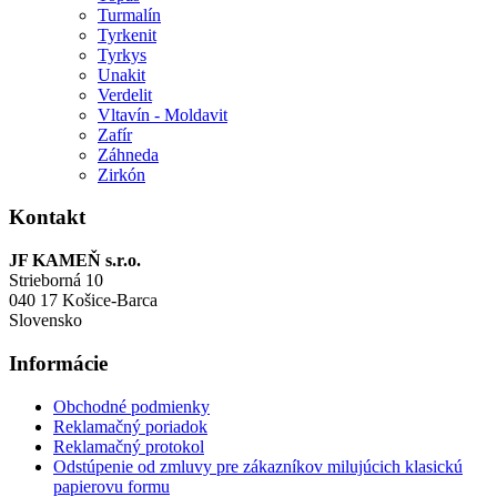
Turmalín
Tyrkenit
Tyrkys
Unakit
Verdelit
Vltavín - Moldavit
Zafír
Záhneda
Zirkón
Kontakt
JF KAMEŇ s.r.o.
Strieborná 10
040 17 Košice-Barca
Slovensko
Informácie
Obchodné podmienky
Reklamačný poriadok
Reklamačný protokol
Odstúpenie od zmluvy pre zákazníkov milujúcich klasickú
papierovu formu