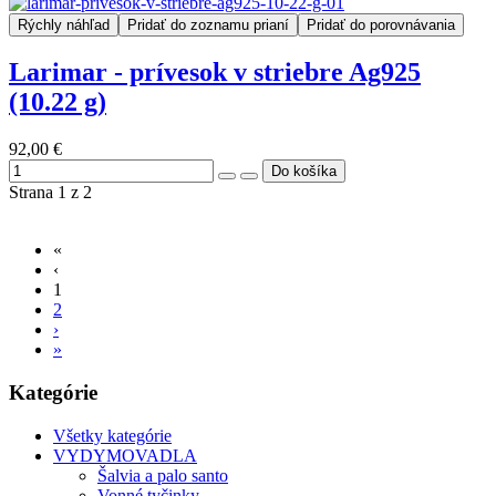
Rýchly náhľad
Pridať do zoznamu prianí
Pridať do porovnávania
Larimar - prívesok v striebre Ag925
(10.22 g)
92,00 €
Strana 1 z 2
«
‹
1
2
›
»
Kategórie
Všetky kategórie
VYDYMOVADLA
Šalvia a palo santo
Vonné tyčinky