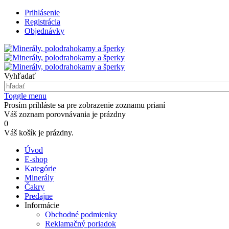
Prihlásenie
Registrácia
Objednávky
Vyhľadať
Toggle menu
Prosím prihláste sa pre zobrazenie zoznamu prianí
Váš zoznam porovnávania je prázdny
0
Váš košík je prázdny.
Úvod
E-shop
Kategórie
Minerály
Čakry
Predajne
Informácie
Obchodné podmienky
Reklamačný poriadok