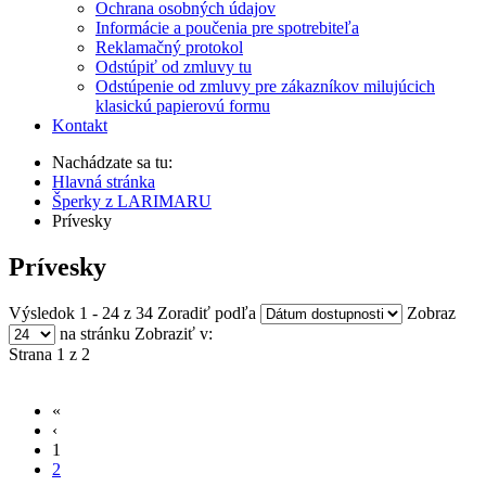
Ochrana osobných údajov
Informácie a poučenia pre spotrebiteľa
Reklamačný protokol
Odstúpiť od zmluvy tu
Odstúpenie od zmluvy pre zákazníkov milujúcich
klasickú papierovú formu
Kontakt
Nachádzate sa tu:
Hlavná stránka
Šperky z LARIMARU
Prívesky
Prívesky
Výsledok 1 - 24 z 34
Zoradiť podľa
Zobraz
na stránku
Zobraziť v:
Strana 1 z 2
«
‹
1
2