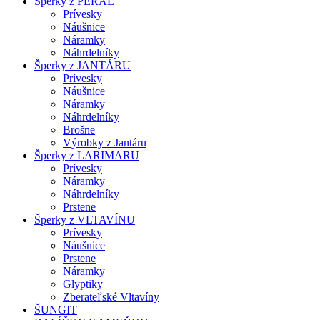
Šperky z PERÁL
Prívesky
Náušnice
Náramky
Náhrdelníky
Šperky z JANTÁRU
Prívesky
Náušnice
Náramky
Náhrdelníky
Brošne
Výrobky z Jantáru
Šperky z LARIMARU
Prívesky
Náramky
Náhrdelníky
Prstene
Šperky z VLTAVÍNU
Prívesky
Náušnice
Prstene
Náramky
Glyptiky
Zberateľské Vltavíny
ŠUNGIT