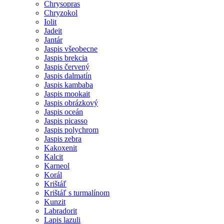
Chrysopras
Chryzokol
Iolit
Jadeit
Jantár
Jaspis všeobecne
Jaspis brekcia
Jaspis červený
Jaspis dalmatín
Jaspis kambaba
Jaspis mookait
Jaspis obrázkový
Jaspis oceán
Jaspis picasso
Jaspis polychrom
Jaspis zebra
Kakoxenit
Kalcit
Karneol
Korál
Krištáľ
Krištáľ s turmalínom
Kunzit
Labradorit
Lapis lazuli