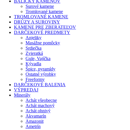
BALÍČKY KAMEŇOV
Surové kamene
Tromlované kamene
TROMLOVANÉ KAMENE
DRÚZY A SUROVINY
KAMENE PRE ZBERATEĽOV
DARČEKOVÉ PREDMETY
Anjeliky
Masážne pomôcky
Srdiečka
Zvieratká
Gule, Vajíčka
Kývadla
Špice, pyramídy
Ostatné výrobky
Freeformy
DARČEKOVÉ BALENIA
VÝPREDAJ
Minerály
Achát všeobecne
Achát machový
Achát ohnivý
Akvamarín
Amazonit
Ametrín