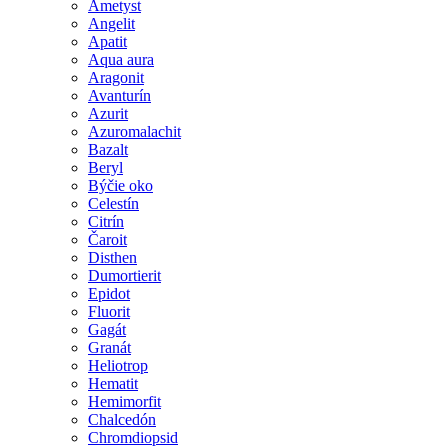
Ametyst
Angelit
Apatit
Aqua aura
Aragonit
Avanturín
Azurit
Azuromalachit
Bazalt
Beryl
Býčie oko
Celestín
Citrín
Čaroit
Disthen
Dumortierit
Epidot
Fluorit
Gagát
Granát
Heliotrop
Hematit
Hemimorfit
Chalcedón
Chromdiopsid