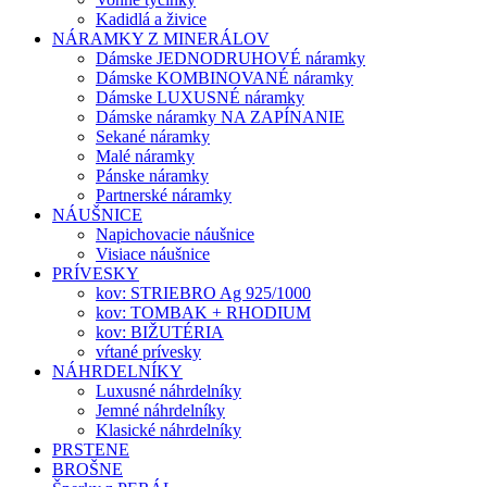
Kadidlá a živice
NÁRAMKY Z MINERÁLOV
Dámske JEDNODRUHOVÉ náramky
Dámske KOMBINOVANÉ náramky
Dámske LUXUSNÉ náramky
Dámske náramky NA ZAPÍNANIE
Sekané náramky
Malé náramky
Pánske náramky
Partnerské náramky
NÁUŠNICE
Napichovacie náušnice
Visiace náušnice
PRÍVESKY
kov: STRIEBRO Ag 925/1000
kov: TOMBAK + RHODIUM
kov: BIŽUTÉRIA
vŕtané prívesky
NÁHRDELNÍKY
Luxusné náhrdelníky
Jemné náhrdelníky
Klasické náhrdelníky
PRSTENE
BROŠNE