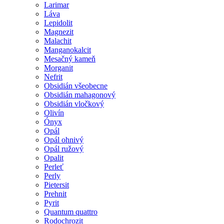
Larimar
Láva
Lepidolit
Magnezit
Malachit
Manganokalcit
Mesačný kameň
Morganit
Nefrit
Obsidián všeobecne
Obsidián mahagonový
Obsidián vločkový
Olivín
Ónyx
Opál
Opál ohnivý
Opál ružový
Opalit
Perleť
Perly
Pietersit
Prehnit
Pyrit
Quantum quattro
Rodochrozit