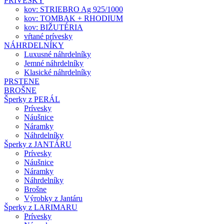
PRÍVESKY
kov: STRIEBRO Ag 925/1000
kov: TOMBAK + RHODIUM
kov: BIŽUTÉRIA
vŕtané prívesky
NÁHRDELNÍKY
Luxusné náhrdelníky
Jemné náhrdelníky
Klasické náhrdelníky
PRSTENE
BROŠNE
Šperky z PERÁL
Prívesky
Náušnice
Náramky
Náhrdelníky
Šperky z JANTÁRU
Prívesky
Náušnice
Náramky
Náhrdelníky
Brošne
Výrobky z Jantáru
Šperky z LARIMARU
Prívesky