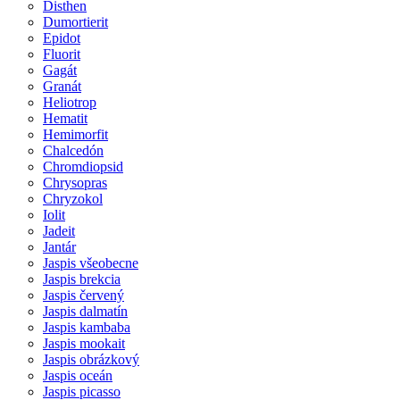
Disthen
Dumortierit
Epidot
Fluorit
Gagát
Granát
Heliotrop
Hematit
Hemimorfit
Chalcedón
Chromdiopsid
Chrysopras
Chryzokol
Iolit
Jadeit
Jantár
Jaspis všeobecne
Jaspis brekcia
Jaspis červený
Jaspis dalmatín
Jaspis kambaba
Jaspis mookait
Jaspis obrázkový
Jaspis oceán
Jaspis picasso