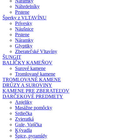
Náramky
Náhrdelníky
Prstene
Šperky z VLTAVÍNU
Prívesky
Náušnice
Prstene
Náramky
Glyptiky
Zberateľské Vltavíny
ŠUNGIT
BALÍČKY KAMEŇOV
Surové kamene
Tromlované kamene
TROMLOVANÉ KAMENE
DRÚZY A SUROVINY
KAMENE PRE ZBERATEĽOV
DARČEKOVÉ PREDMETY
Anjeliky
Masážne pomôcky
Srdiečka
Zvieratká
Gule, Vajíčka
Kývadla
Špice, pyramídy