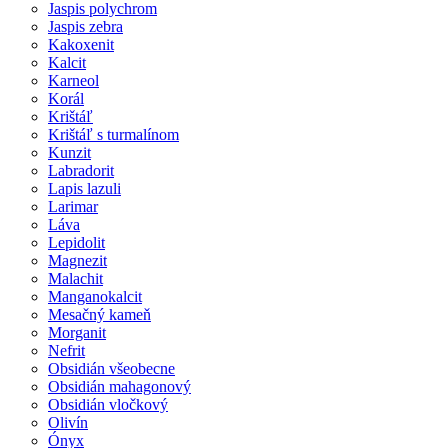
Jaspis polychrom
Jaspis zebra
Kakoxenit
Kalcit
Karneol
Korál
Krištáľ
Krištáľ s turmalínom
Kunzit
Labradorit
Lapis lazuli
Larimar
Láva
Lepidolit
Magnezit
Malachit
Manganokalcit
Mesačný kameň
Morganit
Nefrit
Obsidián všeobecne
Obsidián mahagonový
Obsidián vločkový
Olivín
Ónyx