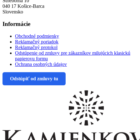
Strieborná 10
040 17 Košice-Barca
Slovensko
Informácie
Obchodné podmienky
Reklamačný poriadok
Reklamačný protokol
Odstúpenie od zmluvy pre zákazníkov milujúcich klasickú
papierovu formu
Ochrana osobných údajov
Odstúpiť od zmluvy tu