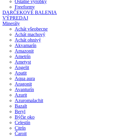
Ostatné výrobky
Freeformy
DARČEKOVÉ BALENIA
VÝPREDAJ
Minerály
Achát všeobecne
Achát machový
Achát ohnivý
Akvamarín
Amazonit
Ametrín
Ametyst
Angelit
Apatit
Aqua aura
Aragonit
Avanturín
Azurit
Azuromalachit
Bazalt
Beryl
Býčie oko
Celestín
Citrín
Čaroit