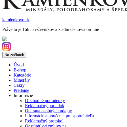
kamienkovo.sk
Práve tu je 166 návštevníkov a žiadni členovia on-line
Na začiatok
Úvod
E-shop
Kategórie
Minerály
Čakry
Predajne
Informácie
Obchodné podmienky
Reklamačný poriadok
Ochrana osobných údajov
Informácie a poučenia pre spotrebiteľa
Reklamačný protokol
Odstúpiť od zmluvy tu