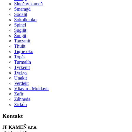
Slnečný kameň
Smaragd
Sodalit
Sokolie oko
Spinel
Sugilit
Šungit
Tanzanit
Thulit
Tigrie oko
Topás
Turmalín
Tyrkenit
Tyrkys
Unakit
Verdelit
Vltavín - Moldavit
Zafír
Záhneda
Zirkón
Kontakt
JF KAMEŇ s.r.o.