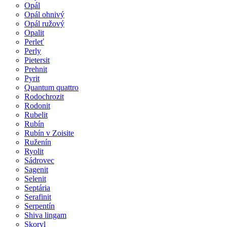
Opál
Opál ohnivý
Opál ružový
Opalit
Perleť
Perly
Pietersit
Prehnit
Pyrit
Quantum quattro
Rodochrozit
Rodonit
Rubelit
Rubín
Rubín v Zoisite
Ruženín
Ryolit
Sádrovec
Sagenit
Selenit
Septária
Serafinit
Serpentín
Shiva lingam
Skoryl