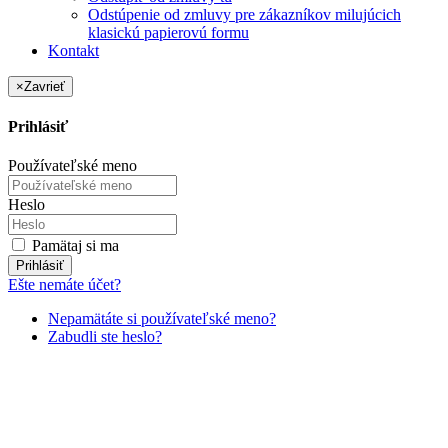
Odstúpenie od zmluvy pre zákazníkov milujúcich
klasickú papierovú formu
Kontakt
×
Zavrieť
Prihlásiť
Používateľské meno
Heslo
Pamätaj si ma
Prihlásiť
Ešte nemáte účet?
Nepamätáte si používateľské meno?
Zabudli ste heslo?