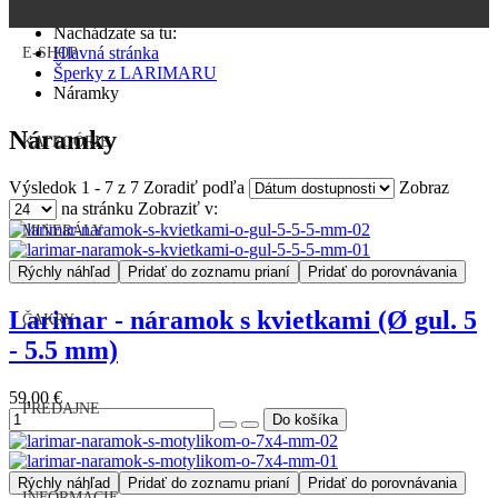
Nachádzate sa tu:
Hlavná stránka
E-SHOP
Šperky z LARIMARU
Náramky
Náramky
KATEGÓRIE
Výsledok 1 - 7 z 7
Zoradiť podľa
Zobraz
na stránku
Zobraziť v:
MINERÁLY
Rýchly náhľad
Pridať do zoznamu prianí
Pridať do porovnávania
Larimar - náramok s kvietkami (Ø gul. 5
ČAKRY
- 5.5 mm)
59,00 €
PREDAJNE
Rýchly náhľad
Pridať do zoznamu prianí
Pridať do porovnávania
INFORMÁCIE