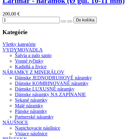
Larimar - náramok (Ø gul. 10-11 mm)
200,00 €
Kategórie
Všetky kategórie
VYDYMOVADLA
Šalvia a palo santo
Vonné tyčinky
Kadidlá a živice
NÁRAMKY Z MINERÁLOV
Dámske JEDNODRUHOVÉ náramky
Dámske KOMBINOVANÉ náramky
Dámske LUXUSNÉ náramky
Dámske náramky NA ZAPÍNANIE
Sekané náramky
Malé náramky
Pánske náramky
Partnerské náramky
NÁUŠNICE
Napichovacie náušnice
Visiace náušnice