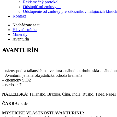
Reklamačný protokol
Odstúpiť od zmluvy tu
Odstúpenie od zmluvy pre zákazníkov milujúcich klasic
Kontakt
Nachádzate sa tu:
Hlavná stránka
Minerály
Avanturín
AVANTURÍN
– názov podľa talianského a ventura - náhodou, druhu skla - náhodo
– Avanturín je fanerokryštalická odroda kremeňa
– chemicky SiO2
– tvrdosť: 7
NÁLEZISKÁ
: Taliansko, Brazília, Čína, India, Rusko, Tibet, Nepál
ČAKRA
: srdca
MYSTICKÉ VLASTNOSTI AVANTURÍNU: