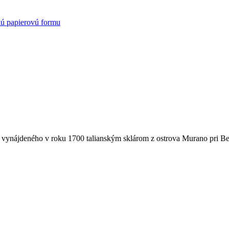
kú papierovú formu
u vynájdeného v roku 1700 talianským sklárom z ostrova Murano pri B