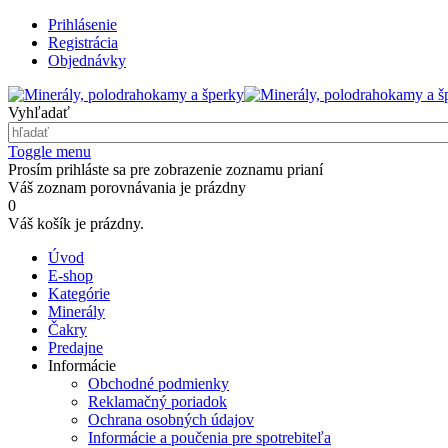
Prihlásenie
Registrácia
Objednávky
Vyhľadať
Toggle menu
Prosím prihláste sa pre zobrazenie zoznamu prianí
Váš zoznam porovnávania je prázdny
0
Váš košík je prázdny.
Úvod
E-shop
Kategórie
Minerály
Čakry
Predajne
Informácie
Obchodné podmienky
Reklamačný poriadok
Ochrana osobných údajov
Informácie a poučenia pre spotrebiteľa