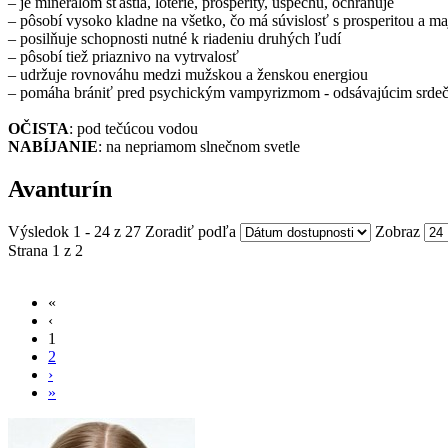
– je minerálom šťastia, lotérie, prosperity, úspechu, ochraňuje
– pôsobí vysoko kladne na všetko, čo má súvislosť s prosperitou a m
– posilňuje schopnosti nutné k riadeniu druhých ľudí
– pôsobí tiež priaznivo na vytrvalosť
– udržuje rovnováhu medzi mužskou a ženskou energiou
– pomáha brániť pred psychickým vampyrizmom - odsávajúcim srdeč
OČISTA
: pod tečúcou vodou
NABÍJANIE
: na nepriamom slnečnom svetle
Avanturín
Výsledok 1 - 24 z 27
Zoradiť podľa
Zobraz
Strana 1 z 2
«
‹
1
2
›
»