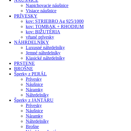
NÁUŠNICE
Napichovacie náušnice
Visiace náušnice
PRÍVESKY
kov: STRIEBRO Ag 925/1000
kov: TOMBAK + RHODIUM
kov: BIŽUTÉRIA
vŕtané prívesky
NÁHRDELNÍKY
Luxusné náhrdelníky
Jemné náhrdelníky
Klasické náhrdelníky
PRSTENE
BROŠNE
Šperky z PERÁL
Prívesky
Náušnice
Náramky
Náhrdelníky
Šperky z JANTÁRU
Prívesky
Náušnice
Náramky
Náhrdelníky
Brošne