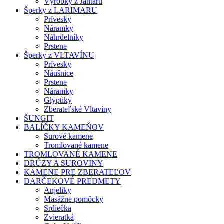
Výrobky z Jantáru
Šperky z LARIMARU
Prívesky
Náramky
Náhrdelníky
Prstene
Šperky z VLTAVÍNU
Prívesky
Náušnice
Prstene
Náramky
Glyptiky
Zberateľské Vltavíny
ŠUNGIT
BALÍČKY KAMEŇOV
Surové kamene
Tromlované kamene
TROMLOVANÉ KAMENE
DRÚZY A SUROVINY
KAMENE PRE ZBERATEĽOV
DARČEKOVÉ PREDMETY
Anjeliky
Masážne pomôcky
Srdiečka
Zvieratká