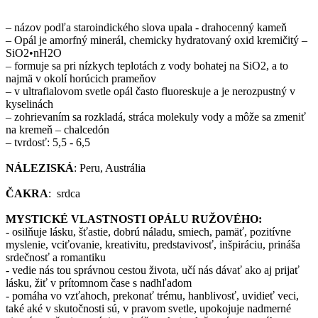
– názov podľa staroindického slova upala - drahocenný kameň
– Opál je amorfný minerál, chemicky hydratovaný oxid kremičitý –
SiO2•nH2O
– formuje sa pri nízkych teplotách z vody bohatej na SiO2, a to
najmä v okolí horúcich prameňov
– v ultrafialovom svetle opál často fluoreskuje a je nerozpustný v
kyselinách
– zohrievaním sa rozkladá, stráca molekuly vody a môže sa zmeniť
na kremeň – chalcedón
– tvrdosť: 5,5 - 6,5
NÁLEZISKÁ
: Peru, Austrália
ČAKRA
: srdca
MYSTICKÉ VLASTNOSTI OPÁLU RUŽOVÉHO:
- osilňuje lásku, šťastie, dobrú náladu, smiech, pamäť, pozitívne
myslenie, vciťovanie, kreativitu, predstavivosť, inšpiráciu, prináša
srdečnosť a romantiku
- vedie nás tou správnou cestou života, učí nás dávať ako aj prijať
lásku, žiť v prítomnom čase s nadhľadom
- pomáha vo vzťahoch, prekonať trému, hanblivosť, uvidieť veci,
také aké v skutočnosti sú, v pravom svetle, upokojuje nadmerné