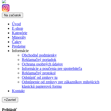
Na začiatok
Úvod
E-shop
Kategórie
Minerály
Čakry
Predajne
Informácie
Obchodné podmienky
Reklamačný poriadok
Ochrana osobných údajov
Informácie a poučenia pre spotrebiteľa
Reklamačný protokol
Odstúpiť od zmluvy tu
Odstúpenie od zmluvy pre zákazníkov milujúcich
klasickú papierovú formu
Kontakt
×
Zavrieť
Prihlásiť