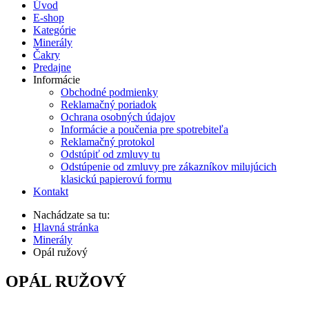
Úvod
E-shop
Kategórie
Minerály
Čakry
Predajne
Informácie
Obchodné podmienky
Reklamačný poriadok
Ochrana osobných údajov
Informácie a poučenia pre spotrebiteľa
Reklamačný protokol
Odstúpiť od zmluvy tu
Odstúpenie od zmluvy pre zákazníkov milujúcich
klasickú papierovú formu
Kontakt
Nachádzate sa tu:
Hlavná stránka
Minerály
Opál ružový
OPÁL RUŽOVÝ