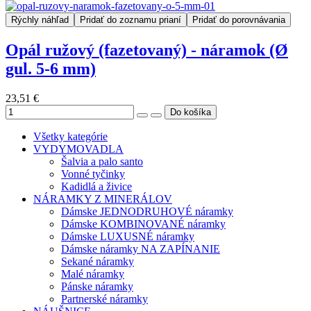
Rýchly náhľad
Pridať do zoznamu prianí
Pridať do porovnávania
Opál ružový (fazetovaný) - náramok (Ø
gul. 5-6 mm)
23,51 €
Všetky kategórie
VYDYMOVADLA
Šalvia a palo santo
Vonné tyčinky
Kadidlá a živice
NÁRAMKY Z MINERÁLOV
Dámske JEDNODRUHOVÉ náramky
Dámske KOMBINOVANÉ náramky
Dámske LUXUSNÉ náramky
Dámske náramky NA ZAPÍNANIE
Sekané náramky
Malé náramky
Pánske náramky
Partnerské náramky