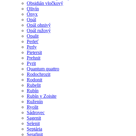
Obsidián vločkový
Olivín
Ónyx
Opál
Opál ohnivý
Opál ružový
Opalit
Perleť
Perly
Pietersit
Prehnit
Pyrit
Quantum quattro
Rodochrozit
Rodonit
Rubelit
Rubín
Rubín v Zoisite
Ruženín
Ryolit
Sádrovec
Sagenit
Selenit
Septária
Serafinit