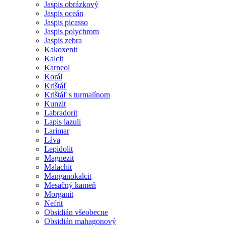
Jaspis obrázkový
Jaspis oceán
Jaspis picasso
Jaspis polychrom
Jaspis zebra
Kakoxenit
Kalcit
Karneol
Korál
Krištáľ
Krištáľ s turmalínom
Kunzit
Labradorit
Lapis lazuli
Larimar
Láva
Lepidolit
Magnezit
Malachit
Manganokalcit
Mesačný kameň
Morganit
Nefrit
Obsidián všeobecne
Obsidián mahagonový