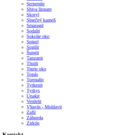
Serpentín
Shiva lingam
Skoryl
Slnečný kameň
Smaragd
Sodalit
Sokolie oko
Spinel
Sugilit
Šungit
Tanzanit
Thulit
Tigrie oko
Topás
Turmalín
Tyrkenit
Tyrkys
Unakit
Verdelit
Vltavín - Moldavit
Zafír
Záhneda
Zirkón
Kontakt