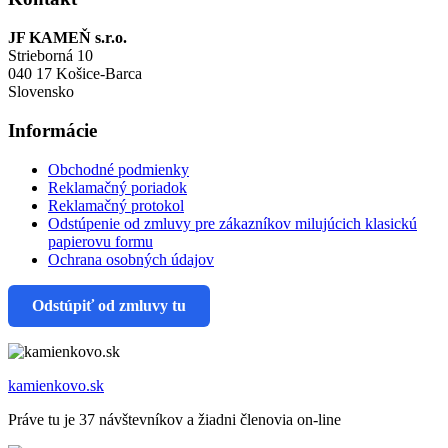
JF KAMEŇ s.r.o.
Strieborná 10
040 17 Košice-Barca
Slovensko
Informácie
Obchodné podmienky
Reklamačný poriadok
Reklamačný protokol
Odstúpenie od zmluvy pre zákazníkov milujúcich klasickú
papierovu formu
Ochrana osobných údajov
Odstúpiť od zmluvy tu
kamienkovo.sk
Práve tu je 37 návštevníkov a žiadni členovia on-line