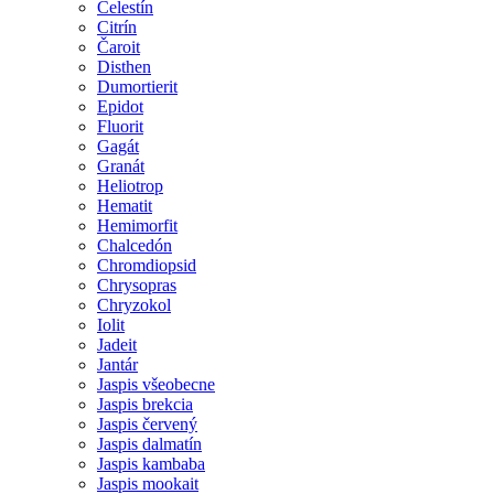
Celestín
Citrín
Čaroit
Disthen
Dumortierit
Epidot
Fluorit
Gagát
Granát
Heliotrop
Hematit
Hemimorfit
Chalcedón
Chromdiopsid
Chrysopras
Chryzokol
Iolit
Jadeit
Jantár
Jaspis všeobecne
Jaspis brekcia
Jaspis červený
Jaspis dalmatín
Jaspis kambaba
Jaspis mookait