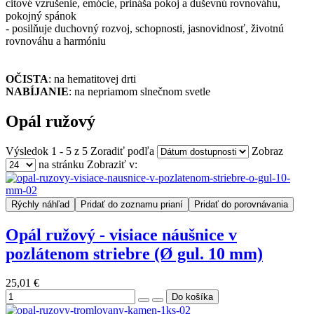
citové vzrušenie, emócie, prináša pokoj a duševnú rovnováhu,
pokojný spánok
- posilňuje duchovný rozvoj, schopnosti, jasnovidnosť, životnú
rovnováhu a harmóniu
OČISTA
: na hematitovej drti
NABÍJANIE
: na nepriamom slnečnom svetle
Opál ružový
Výsledok 1 - 5 z 5
Zoradiť podľa
Zobraz
na stránku
Zobraziť v:
Rýchly náhľad
Pridať do zoznamu prianí
Pridať do porovnávania
Opál ružový - visiace náušnice v
pozlátenom striebre (Ø gul. 10 mm)
25,01 €