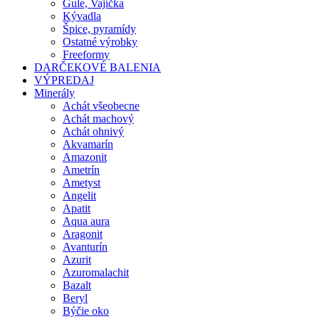
Gule, Vajíčka
Kývadla
Špice, pyramídy
Ostatné výrobky
Freeformy
DARČEKOVÉ BALENIA
VÝPREDAJ
Minerály
Achát všeobecne
Achát machový
Achát ohnivý
Akvamarín
Amazonit
Ametrín
Ametyst
Angelit
Apatit
Aqua aura
Aragonit
Avanturín
Azurit
Azuromalachit
Bazalt
Beryl
Býčie oko