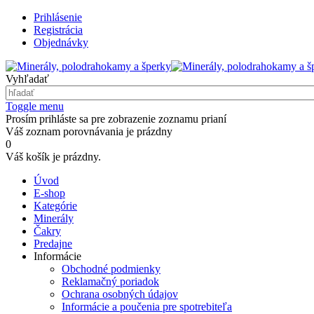
Prihlásenie
Registrácia
Objednávky
Vyhľadať
Toggle menu
Prosím prihláste sa pre zobrazenie zoznamu prianí
Váš zoznam porovnávania je prázdny
0
Váš košík je prázdny.
Úvod
E-shop
Kategórie
Minerály
Čakry
Predajne
Informácie
Obchodné podmienky
Reklamačný poriadok
Ochrana osobných údajov
Informácie a poučenia pre spotrebiteľa