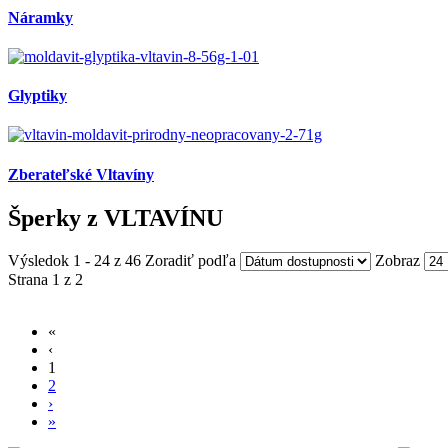
Náramky
Glyptiky
Zberateľské Vltavíny
Šperky z VLTAVÍNU
Výsledok 1 - 24 z 46
Zoradiť podľa
Zobraz
Strana 1 z 2
«
‹
1
2
›
»