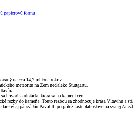
kú papierovú formu
dovaný na cca 14,7 milióna rokov.
tického meteoritu na Zem neďaleko Stuttgartu.
ltavín.
sa hovorí skulptácia, ktorá sa na kameni cení.
ecké rezby do kameňa. Touto rezbou sa zhodnocuje krása Vltavínu a stá
rený aj pápež Ján Pavol II. pri príležitosti blahoslavenia svätej Anež