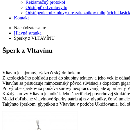
Reklamačný protokol
Odstúpiť od zmluvy tu
Odstúpenie od zmluvy pre zákazníkov milujúcich klasic
Kontakt
Nachádzate sa tu:
Hlavná stránka
Šperky z VLTAVÍNU
Šperk z Vltavínu
Vltavín je tajomný, rýdzo český drahokam.
Z geologického pohľadu patrí do skupiny tektitov a jeho vek je odha
Vltavínu sa prisudzuje mimozemský pôvod súvisiaci s dopadom gigan
Pri výrobe šperkov sa používa surový neopracovaný, ale aj brúsený V
Každý surový Vltavín je unikát. Jeho špecifickej povrchovej štruktúre 
Medzi obľúbené vltavínové šperky patria aj tzv. glyptiky, čo sú umel
Takýmto šperkom, glyptikou z Vltavínu v podobe Ukrižovania, bol obda