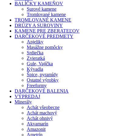
BALÍČKY KAMEŇOV
Surové kamene
Tromlované kamene
TROMLOVANÉ KAMENE
DRÚZY A SUROVINY
KAMENE PRE ZBERATEĽOV
DARČEKOVÉ PREDMETY
Anjeliky
Masážne pomôcky
Srdiečka
Zvieratká
Gule, Vajíčka
Kývadla
Špice, pyramídy
Ostatné výrobky
Freeformy
DARČEKOVÉ BALENIA
VÝPREDAJ
Minerály
Achát všeobecne
Achát machový
Achát ohnivý
Akvamarín
Amazonit
Ametrín