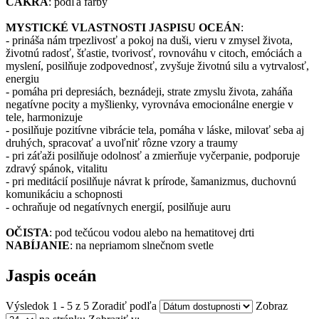
ČAKRA
: podľa farby
MYSTICKÉ VLASTNOSTI JASPISU OCEÁN
:
- prináša nám trpezlivosť a pokoj na duši, vieru v zmysel života,
životnú radosť, šťastie, tvorivosť, rovnováhu v citoch, emóciách a
myslení, posilňuje zodpovednosť, zvyšuje životnú silu a vytrvalosť,
energiu
- pomáha pri depresiách, beznádeji, strate zmyslu života, zaháňa
negatívne pocity a myšlienky, vyrovnáva emocionálne energie v
tele, harmonizuje
- posilňuje pozitívne vibrácie tela, pomáha v láske, milovať seba aj
druhých, spracovať a uvoľniť rôzne vzory a traumy
- pri záťaži posilňuje odolnosť a zmierňuje vyčerpanie, podporuje
zdravý spánok, vitalitu
- pri meditácií posilňuje návrat k prírode, šamanizmus, duchovnú
komunikáciu a schopnosti
- ochraňuje od negatívnych energií, posilňuje auru
OČISTA
: pod tečúcou vodou alebo na hematitovej drti
NABÍJANIE
: na nepriamom slnečnom svetle
Jaspis oceán
Výsledok 1 - 5 z 5
Zoradiť podľa
Zobraz