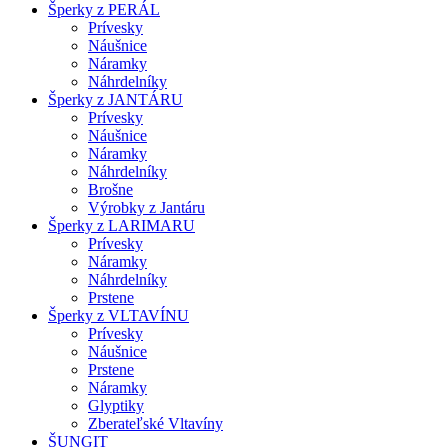
Šperky z PERÁL
Prívesky
Náušnice
Náramky
Náhrdelníky
Šperky z JANTÁRU
Prívesky
Náušnice
Náramky
Náhrdelníky
Brošne
Výrobky z Jantáru
Šperky z LARIMARU
Prívesky
Náramky
Náhrdelníky
Prstene
Šperky z VLTAVÍNU
Prívesky
Náušnice
Prstene
Náramky
Glyptiky
Zberateľské Vltavíny
ŠUNGIT