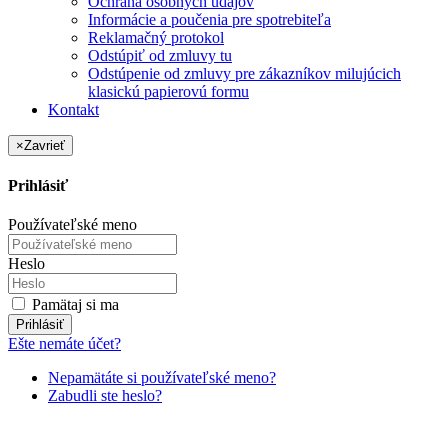
Ochrana osobných údajov
Informácie a poučenia pre spotrebiteľa
Reklamačný protokol
Odstúpiť od zmluvy tu
Odstúpenie od zmluvy pre zákazníkov milujúcich
klasickú papierovú formu
Kontakt
×
Zavrieť
Prihlásiť
Používateľské meno
Heslo
Pamätaj si ma
Prihlásiť
Ešte nemáte účet?
Nepamätáte si používateľské meno?
Zabudli ste heslo?