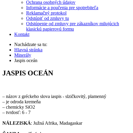
Ochrana osobných údajov
Informácie a poučenia pre spotrebiteľa
Reklamačný protokol
Odstúpiť od zmluvy tu
Odstúpenie od zmluvy pre zákazníkov milujúcich
klasickú papierovú formu
Kontakt
Nachádzate sa tu:
Hlavná stránka
Minerály
Jaspis oceán
JASPIS OCEÁN
– názov z gréckeho slova iaspis - slzičkovitý, plamenný
– je odroda kremeňa
– chemicky SiO2
– tvrdosť: 6 - 7
NÁLEZISKÁ
: Južná Afrika, Madagaskar