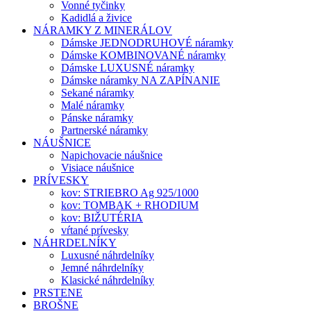
Vonné tyčinky
Kadidlá a živice
NÁRAMKY Z MINERÁLOV
Dámske JEDNODRUHOVÉ náramky
Dámske KOMBINOVANÉ náramky
Dámske LUXUSNÉ náramky
Dámske náramky NA ZAPÍNANIE
Sekané náramky
Malé náramky
Pánske náramky
Partnerské náramky
NÁUŠNICE
Napichovacie náušnice
Visiace náušnice
PRÍVESKY
kov: STRIEBRO Ag 925/1000
kov: TOMBAK + RHODIUM
kov: BIŽUTÉRIA
vŕtané prívesky
NÁHRDELNÍKY
Luxusné náhrdelníky
Jemné náhrdelníky
Klasické náhrdelníky
PRSTENE
BROŠNE