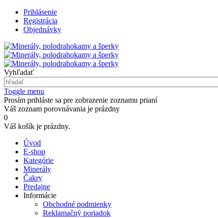
Prihlásenie
Registrácia
Objednávky
Vyhľadať
Toggle menu
Prosím prihláste sa pre zobrazenie zoznamu prianí
Váš zoznam porovnávania je prázdny
0
Váš košík je prázdny.
Úvod
E-shop
Kategórie
Minerály
Čakry
Predajne
Informácie
Obchodné podmienky
Reklamačný poriadok