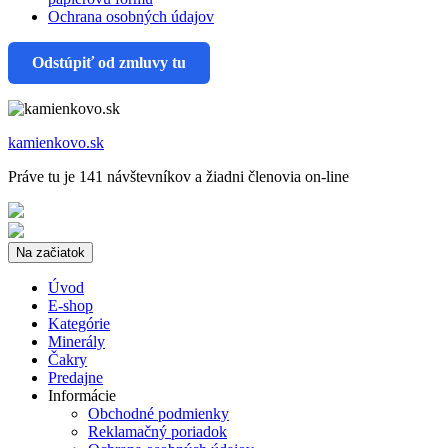
Ochrana osobných údajov
Odstúpiť od zmluvy tu
kamienkovo.sk
Práve tu je 141 návštevníkov a žiadni členovia on-line
Na začiatok
Úvod
E-shop
Kategórie
Minerály
Čakry
Predajne
Informácie
Obchodné podmienky
Reklamačný poriadok