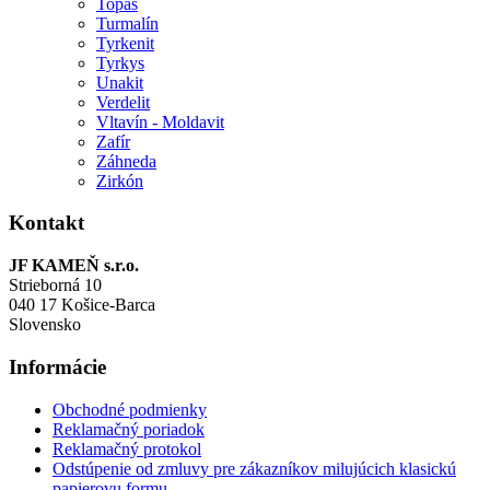
Topás
Turmalín
Tyrkenit
Tyrkys
Unakit
Verdelit
Vltavín - Moldavit
Zafír
Záhneda
Zirkón
Kontakt
JF KAMEŇ s.r.o.
Strieborná 10
040 17 Košice-Barca
Slovensko
Informácie
Obchodné podmienky
Reklamačný poriadok
Reklamačný protokol
Odstúpenie od zmluvy pre zákazníkov milujúcich klasickú
papierovu formu