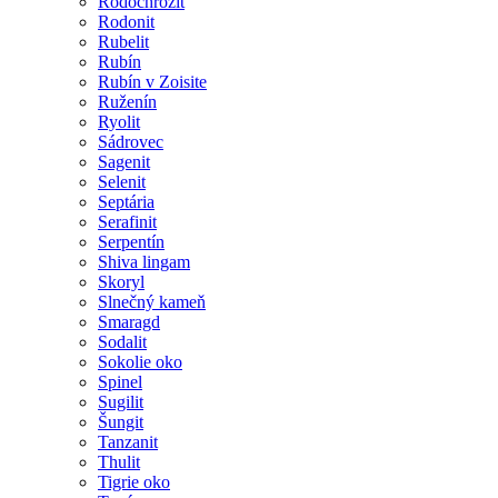
Rodochrozit
Rodonit
Rubelit
Rubín
Rubín v Zoisite
Ruženín
Ryolit
Sádrovec
Sagenit
Selenit
Septária
Serafinit
Serpentín
Shiva lingam
Skoryl
Slnečný kameň
Smaragd
Sodalit
Sokolie oko
Spinel
Sugilit
Šungit
Tanzanit
Thulit
Tigrie oko