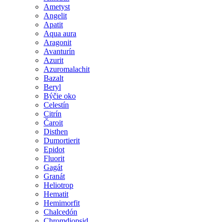
Ametyst
Angelit
Apatit
Aqua aura
Aragonit
Avanturín
Azurit
Azuromalachit
Bazalt
Beryl
Býčie oko
Celestín
Citrín
Čaroit
Disthen
Dumortierit
Epidot
Fluorit
Gagát
Granát
Heliotrop
Hematit
Hemimorfit
Chalcedón
Chromdiopsid