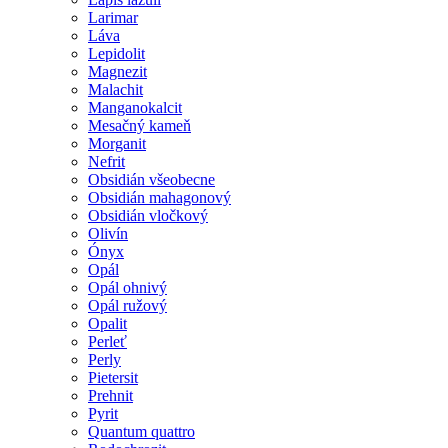
Larimar
Láva
Lepidolit
Magnezit
Malachit
Manganokalcit
Mesačný kameň
Morganit
Nefrit
Obsidián všeobecne
Obsidián mahagonový
Obsidián vločkový
Olivín
Ónyx
Opál
Opál ohnivý
Opál ružový
Opalit
Perleť
Perly
Pietersit
Prehnit
Pyrit
Quantum quattro