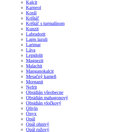
Kalcit
Karneol
Korál
Krištáľ
Krištáľ s turmalínom
Kunzit
Labradorit
Lapis lazuli
Larimar
Láva
Lepidolit
Magnezit
Malachit
Manganokalcit
Mesačný kameň
Morganit
Nefrit
Obsidián všeobecne
Obsidián mahagonový
Obsidián vločkový
Olivín
Ónyx
Opál
Opál ohnivý
Opál ružový