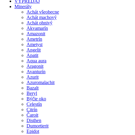
VÝPREDAJ
Minerály
Achát všeobecne
Achát machový
Achát ohnivý
Akvamarín
Amazonit
Ametrín
Ametyst
Angelit
Apatit
Aqua aura
Aragonit
Avanturín
Azurit
Azuromalachit
Bazalt
Beryl
Býčie oko
Celestín
Citrín
Čaroit
Disthen
Dumortierit
Epidot