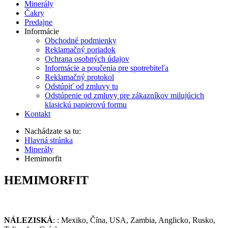
Minerály
Čakry
Predajne
Informácie
Obchodné podmienky
Reklamačný poriadok
Ochrana osobných údajov
Informácie a poučenia pre spotrebiteľa
Reklamačný protokol
Odstúpiť od zmluvy tu
Odstúpenie od zmluvy pre zákazníkov milujúcich
klasickú papierovú formu
Kontakt
Nachádzate sa tu:
Hlavná stránka
Minerály
Hemimorfit
HEMIMORFIT
NÁLEZISKÁ
: : Mexiko, Čína, USA, Zambia, Anglicko, Rusko,