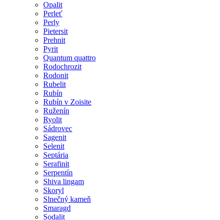
Opalit
Perleť
Perly
Pietersit
Prehnit
Pyrit
Quantum quattro
Rodochrozit
Rodonit
Rubelit
Rubín
Rubín v Zoisite
Ruženín
Ryolit
Sádrovec
Sagenit
Selenit
Septária
Serafinit
Serpentín
Shiva lingam
Skoryl
Slnečný kameň
Smaragd
Sodalit