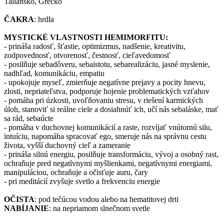
Taliansko, Grécko
ČAKRA
: hrdla
MYSTICKÉ VLASTNOSTI HEMIMORFITU:
- prináša radosť, šťastie, optimizmus, nadšenie, kreativitu,
zodpovednosť, otvorenosť, čestnosť, cieľavedomosť
- posilňuje sebadôveru, sebaistotu, sebarealizáciu, jasné myslenie,
nadhľad, komunikáciu, empatiu
- upokojuje myseľ, zmierňuje negatívne prejavy a pocity hnevu,
zlosti, nepriateľstva, podporuje hojenie problematických vzťahov
- pomáha pri úzkosti, uvoľňovaniu stresu, v riešení karmických
úloh, stanoviť si reálne ciele a dosiahnúť ich, učí nás sebaláske, mať
sa rád, sebaúcte
- pomáha v duchovnej komunikácií a raste, rozvíjať vnútornú silu,
intuíciu, napomáha spracovať ego, smeruje nás na správnu cestu
života, vyšší duchovný cieľ a zameranie
- prináša silnú energiu, posilňuje transformáciu, vývoj a osobný rast,
ochraňuje pred negatívnymi myšlienkami, negatívnymi energiami,
manipuláciou, ochraňuje a očisťuje auru, čary
- pri meditácií zvyšuje svetlo a frekvenciu energie
OČISTA
: pod tečúcou vodou alebo na hematitovej drti
NABÍJANIE
: na nepriamom slnečnom svetle