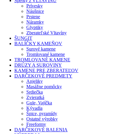
Šperky z VLTAVÍNU
Prívesky
Náušnice
Prstene
Náramky
Glyptiky
Zberateľské Vltavíny
ŠUNGIT
BALÍČKY KAMEŇOV
Surové kamene
Tromlované kamene
TROMLOVANÉ KAMENE
DRÚZY A SUROVINY
KAMENE PRE ZBERATEĽOV
DARČEKOVÉ PREDMETY
Anjeliky
Masážne pomôcky
Srdiečka
Zvieratká
Gule, Vajíčka
Kývadla
Špice, pyramídy
Ostatné výrobky
Freeformy
DARČEKOVÉ BALENIA