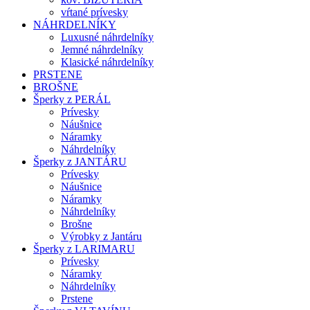
vŕtané prívesky
NÁHRDELNÍKY
Luxusné náhrdelníky
Jemné náhrdelníky
Klasické náhrdelníky
PRSTENE
BROŠNE
Šperky z PERÁL
Prívesky
Náušnice
Náramky
Náhrdelníky
Šperky z JANTÁRU
Prívesky
Náušnice
Náramky
Náhrdelníky
Brošne
Výrobky z Jantáru
Šperky z LARIMARU
Prívesky
Náramky
Náhrdelníky
Prstene