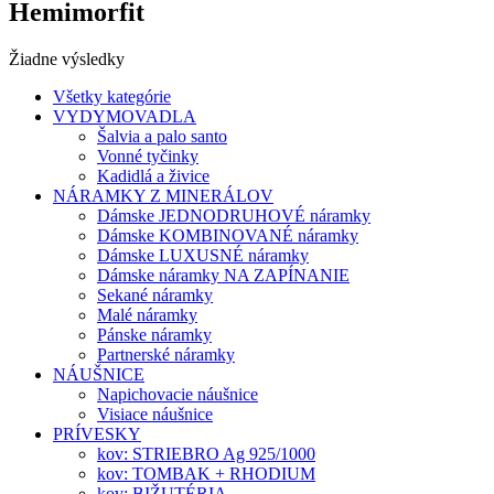
Hemimorfit
Žiadne výsledky
Všetky kategórie
VYDYMOVADLA
Šalvia a palo santo
Vonné tyčinky
Kadidlá a živice
NÁRAMKY Z MINERÁLOV
Dámske JEDNODRUHOVÉ náramky
Dámske KOMBINOVANÉ náramky
Dámske LUXUSNÉ náramky
Dámske náramky NA ZAPÍNANIE
Sekané náramky
Malé náramky
Pánske náramky
Partnerské náramky
NÁUŠNICE
Napichovacie náušnice
Visiace náušnice
PRÍVESKY
kov: STRIEBRO Ag 925/1000
kov: TOMBAK + RHODIUM
kov: BIŽUTÉRIA