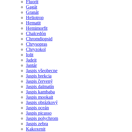
Fluorit
Gagát
Granát
Heliotrop
Hematit
Hemimorfit
Chalcedón
Chromdiopsid
Chrysopras
Chryzokol
Iolit
Jadeit
Jantár
Jaspis všeobecne
Jaspis brekcia
Jaspis červený
Jaspis dalmatín
Jaspis kambaba
Jaspis mookait
Jaspis obrázkový
Jaspis oceán
Jaspis picasso
Jaspis polychrom
Jaspis zebra
Kakoxenit