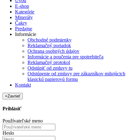
Úvod
E-shop
Kategórie
Minerály
Čakry
Predajne
Informácie
Obchodné podmienky
Reklamačný poriadok
Ochrana osobných údajov
Informácie a poučenia pre spotrebiteľa
Reklamačný protokol
Odstúpiť od zmluvy tu
Odstúpenie od zmluvy pre zákazníkov milujúcich
klasickú papierovú formu
Kontakt
×
Zavrieť
Prihlásiť
Používateľské meno
Heslo