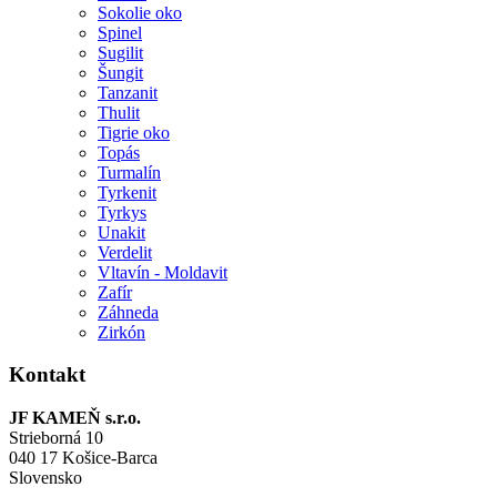
Sokolie oko
Spinel
Sugilit
Šungit
Tanzanit
Thulit
Tigrie oko
Topás
Turmalín
Tyrkenit
Tyrkys
Unakit
Verdelit
Vltavín - Moldavit
Zafír
Záhneda
Zirkón
Kontakt
JF KAMEŇ s.r.o.
Strieborná 10
040 17 Košice-Barca
Slovensko