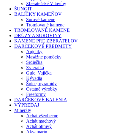
Zberateľské Vltavíny
ŠUNGIT
BALÍČKY KAMEŇOV
Surové kamene
Tromlované kamene
TROMLOVANÉ KAMENE
DRÚZY A SUROVINY
KAMENE PRE ZBERATEĽOV
DARČEKOVÉ PREDMETY
Anjeliky
Masážne pomôcky
Srdiečka
Zvieratká
Gule, Vajíčka
Kývadla
Špice, pyramídy
Ostatné výrobky
Freeformy
DARČEKOVÉ BALENIA
VÝPREDAJ
Minerály
Achát všeobecne
Achát machový
Achát ohnivý
Akvamarín