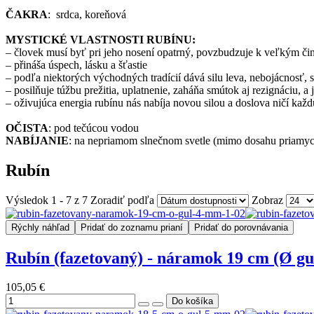
ČAKRA
: srdca, koreňová
MYSTICKÉ VLASTNOSTI RUBÍNU:
– človek musí byť pri jeho nosení opatrný, povzbudzuje k veľkým č
– přináša úspech, lásku a šťastie
– podľa niektorých východných tradícií dává silu leva, nebojácnosť, 
– posilňuje túžbu prežitia, uplatnenie, zaháňa smútok aj rezignáciu
– oživujúca energia rubínu nás nabíja novou silou a doslova ničí každ
OČISTA
: pod tečúcou vodou
NABÍJANIE
: na nepriamom slnečnom svetle (mimo dosahu priamyc
Rubín
Výsledok 1 - 7 z 7
Zoradiť podľa
Zobraz
Rýchly náhľad
Pridať do zoznamu prianí
Pridať do porovnávania
Rubín (fazetovaný) - náramok 19 cm (Ø gu
105,05 €