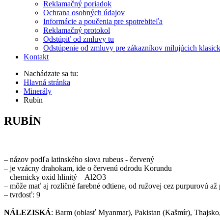
Reklamačný poriadok
Ochrana osobných údajov
Informácie a poučenia pre spotrebiteľa
Reklamačný protokol
Odstúpiť od zmluvy tu
Odstúpenie od zmluvy pre zákazníkov milujúcich klasic
Kontakt
Nachádzate sa tu:
Hlavná stránka
Minerály
Rubín
RUBÍN
– názov podľa latinského slova rubeus - červený
– je vzácny drahokam, ide o červenú odrodu Korundu
– chemicky oxid hlinitý – Al2O3
– môže mať aj rozličné farebné odtiene, od ružovej cez purpurovú až
– tvrdosť: 9
NÁLEZISKÁ
: Barm (oblasť Myanmar), Pakistan (Kašmír), Thajsko