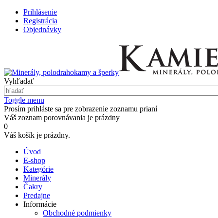
Prihlásenie
Registrácia
Objednávky
Vyhľadať
Toggle menu
Prosím prihláste sa pre zobrazenie zoznamu prianí
Váš zoznam porovnávania je prázdny
0
Váš košík je prázdny.
Úvod
E-shop
Kategórie
Minerály
Čakry
Predajne
Informácie
Obchodné podmienky