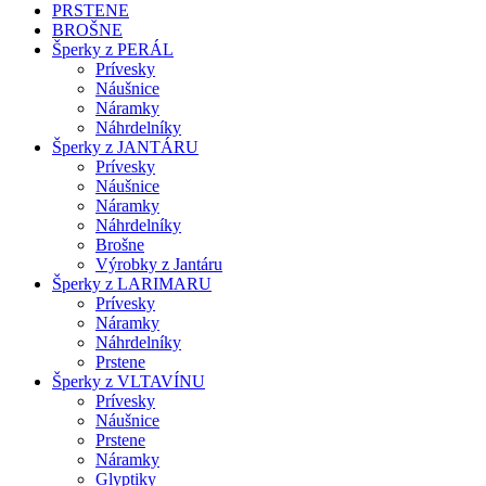
PRSTENE
BROŠNE
Šperky z PERÁL
Prívesky
Náušnice
Náramky
Náhrdelníky
Šperky z JANTÁRU
Prívesky
Náušnice
Náramky
Náhrdelníky
Brošne
Výrobky z Jantáru
Šperky z LARIMARU
Prívesky
Náramky
Náhrdelníky
Prstene
Šperky z VLTAVÍNU
Prívesky
Náušnice
Prstene
Náramky
Glyptiky