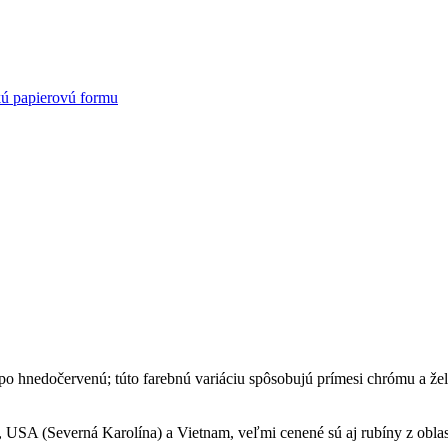
kú papierovú formu
 po hnedočervenú; túto farebnú variáciu spôsobujú prímesi chrómu a že
, USA (Severná Karolína) a Vietnam, veľmi cenené sú aj rubíny z obl