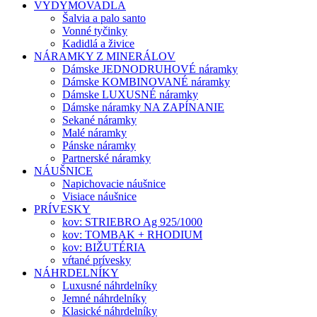
VYDYMOVADLA
Šalvia a palo santo
Vonné tyčinky
Kadidlá a živice
NÁRAMKY Z MINERÁLOV
Dámske JEDNODRUHOVÉ náramky
Dámske KOMBINOVANÉ náramky
Dámske LUXUSNÉ náramky
Dámske náramky NA ZAPÍNANIE
Sekané náramky
Malé náramky
Pánske náramky
Partnerské náramky
NÁUŠNICE
Napichovacie náušnice
Visiace náušnice
PRÍVESKY
kov: STRIEBRO Ag 925/1000
kov: TOMBAK + RHODIUM
kov: BIŽUTÉRIA
vŕtané prívesky
NÁHRDELNÍKY
Luxusné náhrdelníky
Jemné náhrdelníky
Klasické náhrdelníky