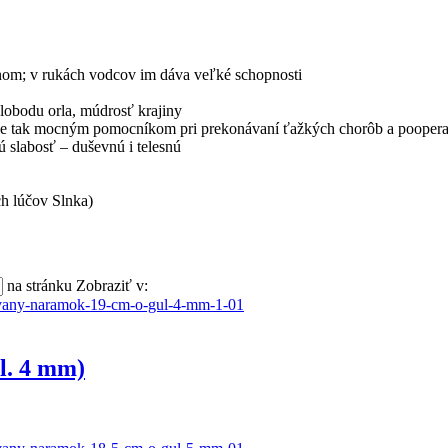
inom; v rukách vodcov im dáva veľké schopnosti
slobodu orla, múdrosť krajiny
, a je tak mocným pomocníkom pri prekonávaní ťažkých chorôb a pooper
ú slabosť – duševnú i telesnú
h lúčov Slnka)
na stránku
Zobraziť v:
l. 4 mm)