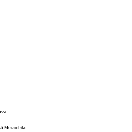
leza
asti Mozambiku