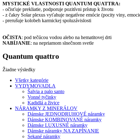
MYSTICKÉ VLASTNOSTI QUANTUM QUATTRA:
- očisťuje prekliatie, podporuje pozitívni prístup k životu
- z čakry Solar plexus vyťahuje negatívne emócie (pocity viny, emocio
- prerušuje kolobeh karmickej spoluzávislosti
OČISTA
: pod tečúcou vodou alebo na hematitovej drti
NABÍJANIE
: na nepriamom slnečnom svetle
Quantum quattro
Žiadne výsledky
Všetky kategórie
VYDYMOVADLA
Šalvia a palo santo
Vonné tyčinky
Kadidlá a živice
NÁRAMKY Z MINERÁLOV
Dámske JEDNODRUHOVÉ náramky
Dámske KOMBINOVANÉ náramky
Dámske LUXUSNÉ náramky
Dámske náramky NA ZAPÍNANIE
Sekané náramky