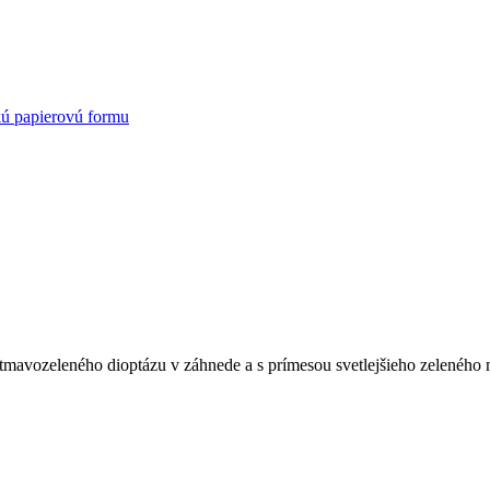
kú papierovú formu
tmavozeleného dioptázu v záhnede a s prímesou svetlejšieho zeleného 