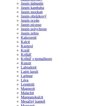
Jaspis dalmatín
Jaspis kambaba
Jaspis mookait
Jaspis obrázkový
Jaspis oceán
Jaspis picasso
Jaspis polychrom
Jaspis zebra
Kakoxenit
Kalcit
Karneol
Korál
Krištáľ
Krištáľ s turmalínom
Kunzit
Labradorit
Lapis lazuli
Larimar
Láva
Lepidolit
Magnezit
Malachit
Manganokalcit
Mesačný kameň
Morganit