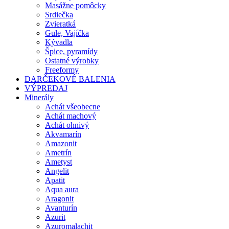
Masážne pomôcky
Srdiečka
Zvieratká
Gule, Vajíčka
Kývadla
Špice, pyramídy
Ostatné výrobky
Freeformy
DARČEKOVÉ BALENIA
VÝPREDAJ
Minerály
Achát všeobecne
Achát machový
Achát ohnivý
Akvamarín
Amazonit
Ametrín
Ametyst
Angelit
Apatit
Aqua aura
Aragonit
Avanturín
Azurit
Azuromalachit