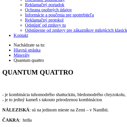
Reklamačný poriadok
Ochrana osobných údajov
Informácie a poučenia pre spotrebiteľa
Reklamačný protokol
Odstúpiť od zmluvy tu
Odstúpenie od zmluvy pre zákazníkov milujúcich klasic
Kontakt
Nachádzate sa tu:
Hlavná stránka
Minerály
Quantum quattro
QUANTUM QUATTRO
- je kombinácia tuhomodrého shattuckitu, bledomodrého chryzokolu, 
- je to jediný kameň s takouto prirodzenou kombináciou
NÁLEZISKÁ
: sú na jedinom mieste na Zemi – v Namíbii.
ČAKRA
: hrdla