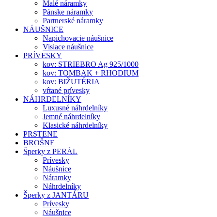
Malé náramky
Pánske náramky
Partnerské náramky
NÁUŠNICE
Napichovacie náušnice
Visiace náušnice
PRÍVESKY
kov: STRIEBRO Ag 925/1000
kov: TOMBAK + RHODIUM
kov: BIŽUTÉRIA
vŕtané prívesky
NÁHRDELNÍKY
Luxusné náhrdelníky
Jemné náhrdelníky
Klasické náhrdelníky
PRSTENE
BROŠNE
Šperky z PERÁL
Prívesky
Náušnice
Náramky
Náhrdelníky
Šperky z JANTÁRU
Prívesky
Náušnice