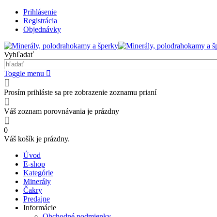
Prihlásenie
Registrácia
Objednávky
Vyhľadať
Toggle menu
Prosím prihláste sa pre zobrazenie zoznamu prianí
Váš zoznam porovnávania je prázdny
0
Váš košík je prázdny.
Úvod
E-shop
Kategórie
Minerály
Čakry
Predajne
Informácie
Obchodné podmienky