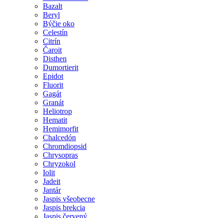
Bazalt
Beryl
Býčie oko
Celestín
Citrín
Čaroit
Disthen
Dumortierit
Epidot
Fluorit
Gagát
Granát
Heliotrop
Hematit
Hemimorfit
Chalcedón
Chromdiopsid
Chrysopras
Chryzokol
Iolit
Jadeit
Jantár
Jaspis všeobecne
Jaspis brekcia
Jaspis červený