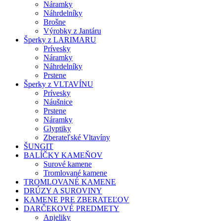
Náramky
Náhrdelníky
Brošne
Výrobky z Jantáru
Šperky z LARIMARU
Prívesky
Náramky
Náhrdelníky
Prstene
Šperky z VLTAVÍNU
Prívesky
Náušnice
Prstene
Náramky
Glyptiky
Zberateľské Vltavíny
ŠUNGIT
BALÍČKY KAMEŇOV
Surové kamene
Tromlované kamene
TROMLOVANÉ KAMENE
DRÚZY A SUROVINY
KAMENE PRE ZBERATEĽOV
DARČEKOVÉ PREDMETY
Anjeliky